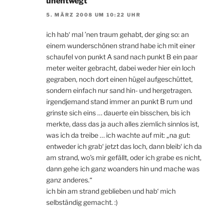
unentwegt
5. MÄRZ 2008 UM 10:22 UHR
ich hab‘ mal ’nen traum gehabt, der ging so: an
einem wunderschönen strand habe ich mit einer
schaufel von punkt A sand nach punkt B ein paar
meter weiter gebracht, dabei weder hier ein loch
gegraben, noch dort einen hügel aufgeschüttet,
sondern einfach nur sand hin- und hergetragen.
irgendjemand stand immer an punkt B rum und
grinste sich eins … dauerte ein bisschen, bis ich
merkte, dass das ja auch alles ziemlich sinnlos ist,
was ich da treibe … ich wachte auf mit: „na gut:
entweder ich grab‘ jetzt das loch, dann bleib‘ ich da
am strand, wo’s mir gefällt, oder ich grabe es nicht,
dann gehe ich ganz woanders hin und mache was
ganz anderes.“
ich bin am strand geblieben und hab‘ mich
selbständig gemacht. :)