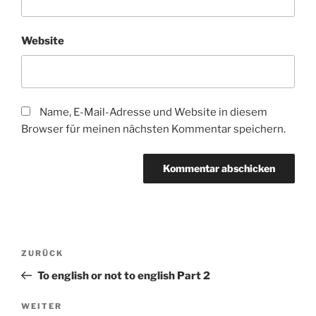
Website
Name, E-Mail-Adresse und Website in diesem
Browser für meinen nächsten Kommentar speichern.
Beitragsnavigation
Vorheriger
ZURÜCK
Beitrag
To english or not to english Part 2
Nächster
WEITER