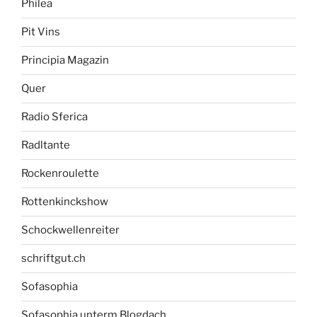
Philea
Pit Vins
Principia Magazin
Quer
Radio Sferica
Radltante
Rockenroulette
Rottenkinckshow
Schockwellenreiter
schriftgut.ch
Sofasophia
Sofasophia unterm Blogdach