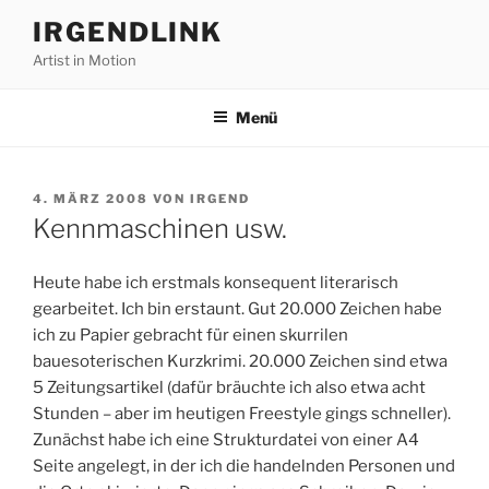
Zum
IRGENDLINK
Inhalt
Artist in Motion
springen
Menü
VERÖFFENTLICHT
4. MÄRZ 2008
VON
IRGEND
AM
Kennmaschinen usw.
Heute habe ich erstmals konsequent literarisch
gearbeitet. Ich bin erstaunt. Gut 20.000 Zeichen habe
ich zu Papier gebracht für einen skurrilen
bauesoterischen Kurzkrimi. 20.000 Zeichen sind etwa
5 Zeitungsartikel (dafür bräuchte ich also etwa acht
Stunden – aber im heutigen Freestyle gings schneller).
Zunächst habe ich eine Strukturdatei von einer A4
Seite angelegt, in der ich die handelnden Personen und