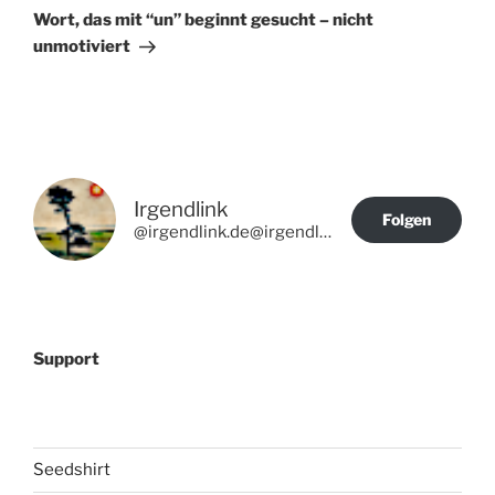
Beitrag
Wort, das mit “un” beginnt gesucht – nicht
unmotiviert
Irgendlink
Folgen
@irgendlink.de@irgendlink.de
Support
Seedshirt