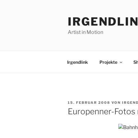
Zum
Inhalt
IRGENDLI
springen
Artist in Motion
Irgendlink
Projekte
S
VERÖFFENTLICHT
15. FEBRUAR 2008
VON
IRGEN
AM
Europenner-Fotos 