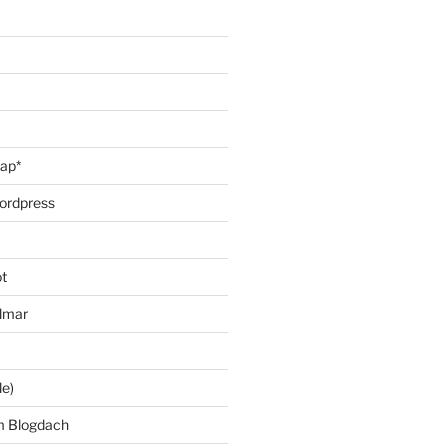
oap*
ordpress
t
lmar
le)
m Blogdach