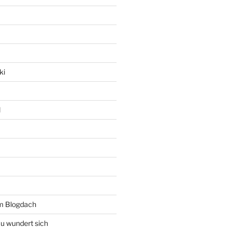
ki
l
rm Blogdach
au wundert sich