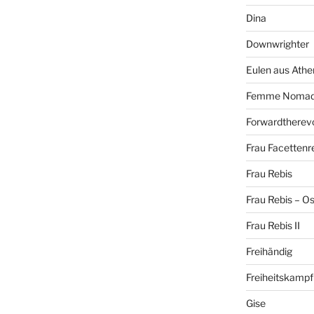
Dina
Downwrighter
Eulen aus Athe
Femme Noma
Forwardtherevo
Frau Facettenr
Frau Rebis
Frau Rebis – O
Frau Rebis II
Freihändig
Freiheitskampf
Gise