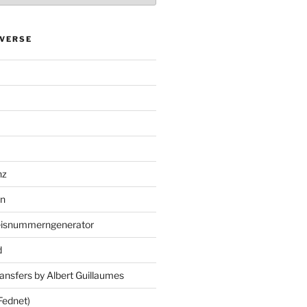
VERSE
nz
en
eisnummerngenerator
d
ansfers by Albert Guillaumes
Fednet)