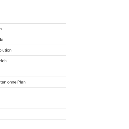
n
de
lution
eich
sten ohne Plan