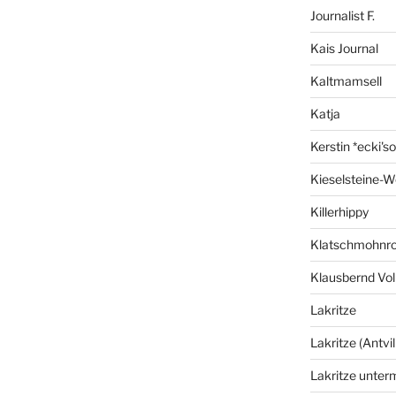
Journalist F.
Kais Journal
Kaltmamsell
Katja
Kerstin *ecki's
Kieselsteine-W
Killerhippy
Klatschmohnro
Klausbernd Vol
Lakritze
Lakritze (Antvil
Lakritze unter