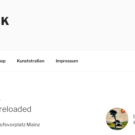
NK
hop
Kunststraßen
Impressum
D
reloaded