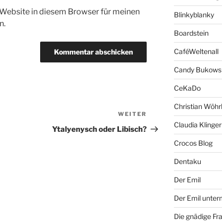
Website in diesem Browser für meinen
Blinkyblanky
n.
Boardstein
CaféWeltenall
Candy Bukows
CeKaDo
Christian Wöhr
WEITER
Nächster
Claudia Klinger
Beitrag
Ytalyenysch oder Libisch?
Crocos Blog
Dentaku
Der Emil
Der Emil unte
Die gnädige Fr