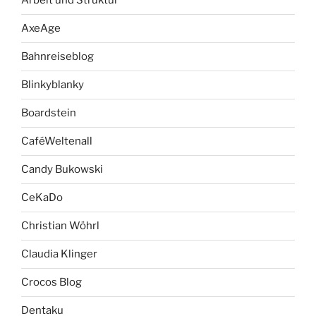
Arbeit und Struktur
AxeAge
Bahnreiseblog
Blinkyblanky
Boardstein
CaféWeltenall
Candy Bukowski
CeKaDo
Christian Wöhrl
Claudia Klinger
Crocos Blog
Dentaku