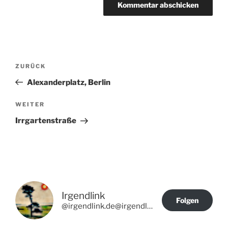
Beitragsnavigation
Vorheriger
ZURÜCK
Beitrag
Alexanderplatz, Berlin
Nächster
WEITER
Beitrag
Irrgartenstraße
Irgendlink
Folgen
@irgendlink.de@irgendlink.de