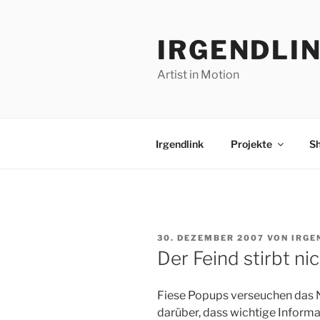
Zum
Inhalt
IRGENDLI
springen
Artist in Motion
Irgendlink
Projekte
S
VERÖFFENTLICHT
30. DEZEMBER 2007
VON
IRGE
AM
Der Feind stirbt nic
Fiese Popups verseuchen das N
darüber, dass wichtige Inform