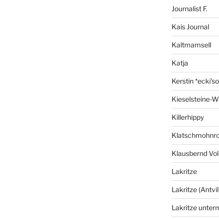
Journalist F.
Kais Journal
Kaltmamsell
Katja
Kerstin *ecki's
Kieselsteine-W
Killerhippy
Klatschmohnro
Klausbernd Vol
Lakritze
Lakritze (Antvil
Lakritze unter