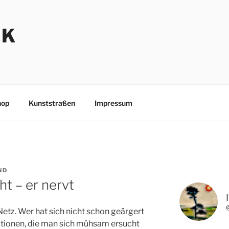
NK
hop
Kunststraßen
Impressum
ND
ht – er nervt
etz. Wer hat sich nicht schon geärgert
ationen, die man sich mühsam ersucht