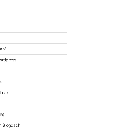
oap*
ordpress
t
lmar
le)
m Blogdach