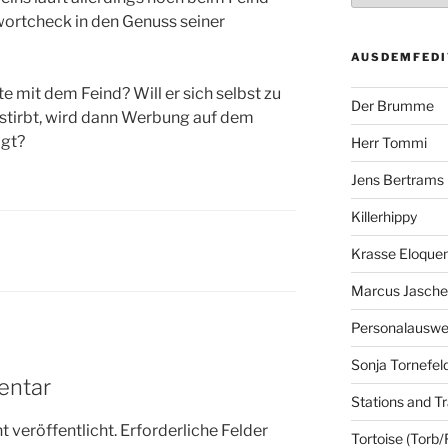
wortcheck in den Genuss seiner
AUSDEMFEDI
mit dem Feind? Will er sich selbst zu
Der Brumme
stirbt, wird dann Werbung auf dem
igt?
Herr Tommi
Jens Bertrams
Killerhippy
Krasse Eloque
Marcus Jasch
Personalausw
Sonja Tornefel
entar
Stations and Tr
 veröffentlicht.
Erforderliche Felder
Tortoise (Torb/