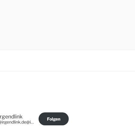
Irgendlink
Folgen
@irgendlink.de@irgendlink.de