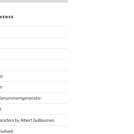
VERSE
nz
en
eisnummerngenerator
d
ansfers by Albert Guillaumes
Fednet)