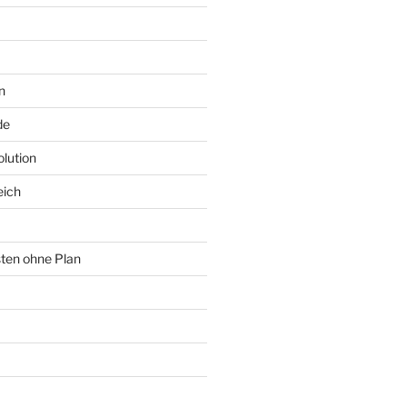
n
de
lution
eich
sten ohne Plan