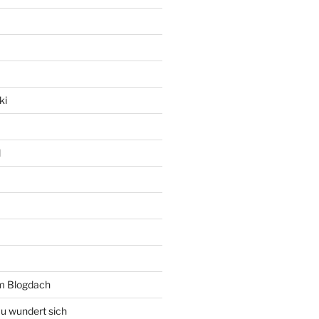
ki
l
rm Blogdach
au wundert sich