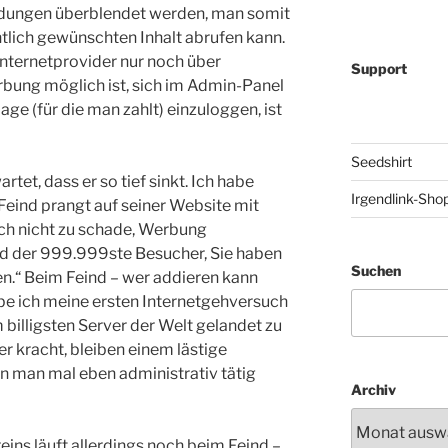
ldungen überblendet werden, man somit
tlich gewünschten Inhalt abrufen kann.
Internetprovider nur noch über
Support
bung möglich ist, sich im Admin-Panel
e (für die man zahlt) einzuloggen, ist
Seedshirt
tet, dass er so tief sinkt. Ich habe
Irgendlink-Sho
 Feind prangt auf seiner Website mit
uch nicht zu schade, Werbung
ind der 999.999ste Besucher, Sie haben
Suchen
.“ Beim Feind – wer addieren kann
habe ich meine ersten Internetgehversuch
m billigsten Server der Welt gelandet zu
r kracht, bleiben einem lästige
 man mal eben administrativ tätig
Archiv
eins läuft allerdings noch beim Feind –