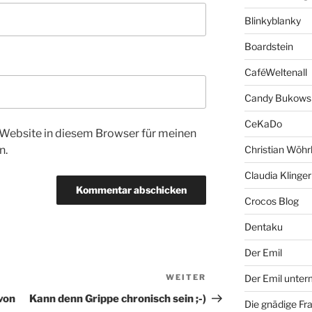
Blinkyblanky
Boardstein
CaféWeltenall
Candy Bukows
CeKaDo
Website in diesem Browser für meinen
n.
Christian Wöhr
Claudia Klinger
Crocos Blog
Dentaku
Der Emil
WEITER
Nächster
Der Emil unte
Beitrag
von
Kann denn Grippe chronisch sein ;-)
Die gnädige Fr