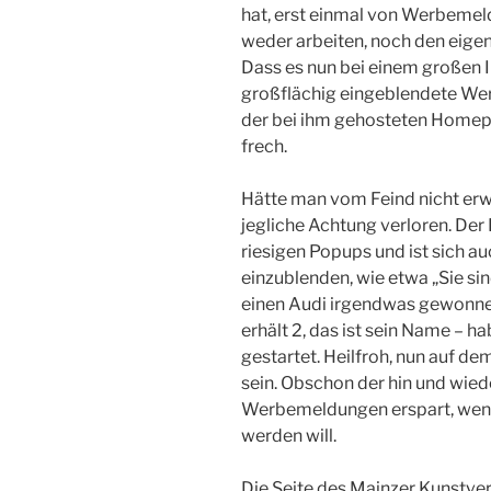
hat, erst einmal von Werbeme
weder arbeiten, noch den eigen
Dass es nun bei einem großen 
großflächig eingeblendete Wer
der bei ihm gehosteten Homepag
frech.
Hätte man vom Feind nicht erwar
jegliche Achtung verloren. Der
riesigen Popups und ist sich a
einzublenden, wie etwa „Sie s
einen Audi irgendwas gewonnen
erhält 2, das ist sein Name – 
gestartet. Heilfroh, nun auf de
sein. Obschon der hin und wiede
Werbemeldungen erspart, wenn
werden will.
Die Seite des Mainzer Kunstver