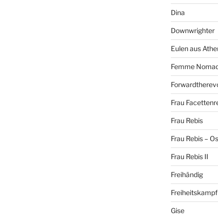
Dina
Downwrighter
Eulen aus Athe
Femme Noma
Forwardtherevo
Frau Facettenr
Frau Rebis
Frau Rebis – O
Frau Rebis II
Freihändig
Freiheitskampf
Gise