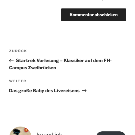
Beitragsnavigation
Vorheriger
ZURÜCK
Beitrag
Startrek Vorlesung – Klassiker auf dem FH-
Campus Zweibrücken
Nächster
WEITER
Beitrag
Das große Baby des Livereisens
Irgendlink