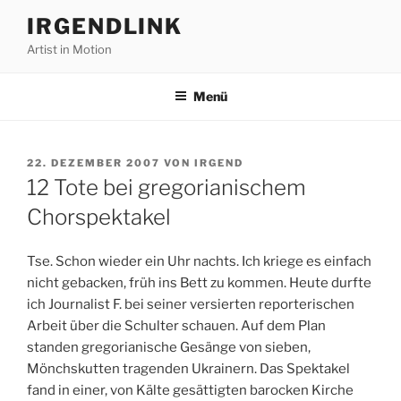
Zum
IRGENDLINK
Inhalt
Artist in Motion
springen
Menü
VERÖFFENTLICHT
22. DEZEMBER 2007
VON
IRGEND
AM
12 Tote bei gregorianischem
Chorspektakel
Tse. Schon wieder ein Uhr nachts. Ich kriege es einfach
nicht gebacken, früh ins Bett zu kommen. Heute durfte
ich Journalist F. bei seiner versierten reporterischen
Arbeit über die Schulter schauen. Auf dem Plan
standen gregorianische Gesänge von sieben,
Mönchskutten tragenden Ukrainern. Das Spektakel
fand in einer, von Kälte gesättigten barocken Kirche