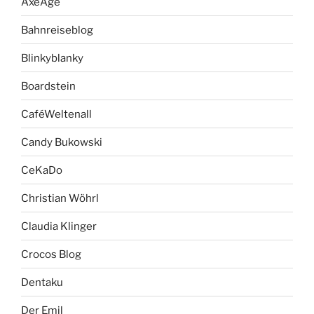
AxeAge
Bahnreiseblog
Blinkyblanky
Boardstein
CaféWeltenall
Candy Bukowski
CeKaDo
Christian Wöhrl
Claudia Klinger
Crocos Blog
Dentaku
Der Emil