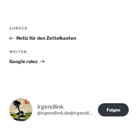
Beitragsnavigation
Vorheriger
ZURÜCK
Beitrag
Notiz für den Zettelkasten
Nächster
WEITER
Beitrag
Google rulez
Irgendlink
Folgen
@irgendlink.de@irgendlink.de