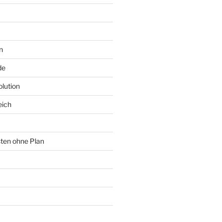
n
de
lution
eich
sten ohne Plan