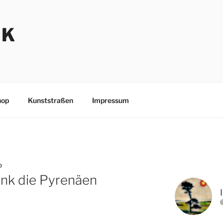
NK
hop
Kunststraßen
Impressum
D
link die Pyrenäen