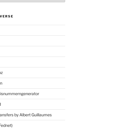
VERSE
nz
en
eisnummerngenerator
d
ansfers by Albert Guillaumes
Fednet)