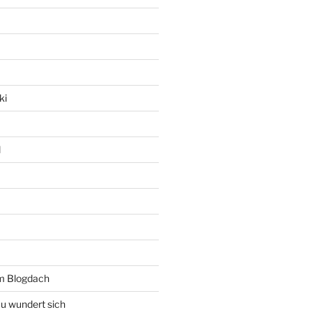
ki
l
rm Blogdach
au wundert sich