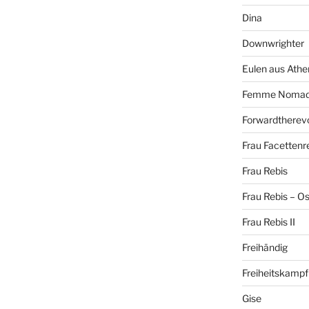
Dina
Downwrighter
Eulen aus Athe
Femme Noma
Forwardtherevo
Frau Facettenr
Frau Rebis
Frau Rebis – O
Frau Rebis II
Freihändig
Freiheitskampf
Gise