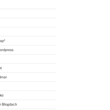
oap*
ordpress
t
lmar
le)
m Blogdach