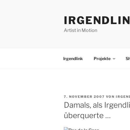
Zum
Inhalt
IRGENDLI
springen
Artist in Motion
Irgendlink
Projekte
S
VERÖFFENTLICHT
7. NOVEMBER 2007
VON
IRGEN
AM
Damals, als Irgend
überquerte …