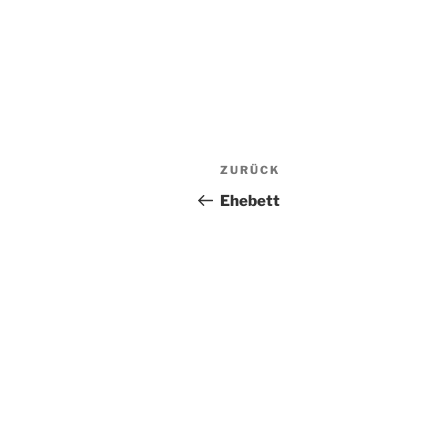
Beitragsnavigation
Vorheriger
ZURÜCK
Beitrag
Ehebett