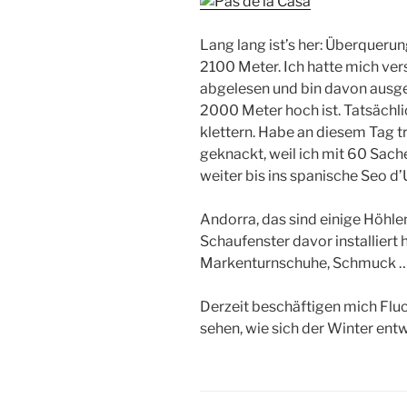
Lang lang ist’s her: Überqueru
2100 Meter. Ich hatte mich versp
abgelesen und bin davon ausge
2000 Meter hoch ist. Tatsächl
klettern. Habe an diesem Tag
geknackt, weil ich mit 60 Sach
weiter bis ins spanische Seo d’U
Andorra, das sind einige Höhle
Schaufenster davor installiert ha
Markenturnschuhe, Schmuck 
Derzeit beschäftigen mich Flu
sehen, wie sich der Winter entw