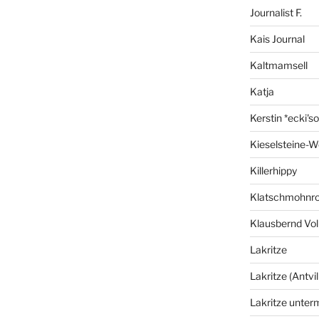
Journalist F.
Kais Journal
Kaltmamsell
Katja
Kerstin *ecki's
Kieselsteine-W
Killerhippy
Klatschmohnro
Klausbernd Vol
Lakritze
Lakritze (Antvil
Lakritze unter