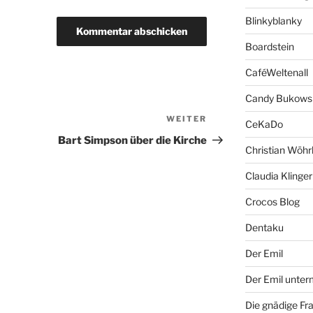
Blinkyblanky
Boardstein
CaféWeltenall
Candy Bukows
WEITER
Nächster
CeKaDo
Beitrag
Bart Simpson über die Kirche
Christian Wöhr
Claudia Klinger
Crocos Blog
Dentaku
Der Emil
Der Emil unte
Die gnädige Fr