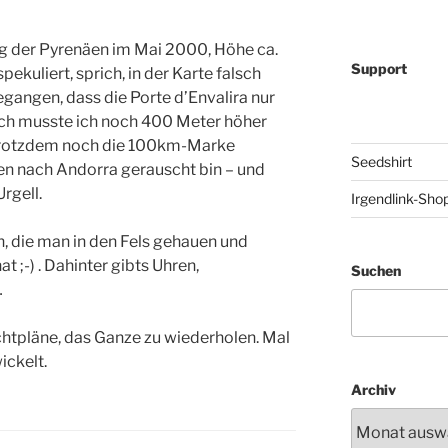
ng der Pyrenäen im Mai 2000, Höhe ca.
Support
ekuliert, sprich, in der Karte falsch
gangen, dass die Porte d’Envalira nur
ich musste ich noch 400 Meter höher
 trotzdem noch die 100km-Marke
Seedshirt
en nach Andorra gerauscht bin – und
rgell.
Irgendlink-Sho
n, die man in den Fels gehauen und
t ;-) . Dahinter gibts Uhren,
Suchen
…
chtpläne, das Ganze zu wiederholen. Mal
ickelt.
Archiv