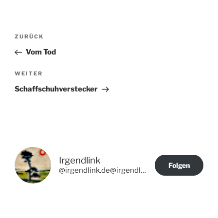
Beitragsnavigation
Vorheriger
ZURÜCK
Beitrag
Vom Tod
Nächster
WEITER
Beitrag
Schaffschuhverstecker
Irgendlink
Folgen
@irgendlink.de@irgendlink.de