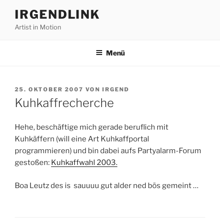
Zum
IRGENDLINK
Inhalt
Artist in Motion
springen
Menü
VERÖFFENTLICHT
25. OKTOBER 2007
VON
IRGEND
AM
Kuhkaffrecherche
Hehe, beschäftige mich gerade beruflich mit
Kuhkäffern (will eine Art Kuhkaffportal
programmieren) und bin dabei aufs Partyalarm-Forum
gestoßen:
Kuhkaffwahl 2003.
Boa Leutz des is sauuuu gut alder ned bös gemeint …