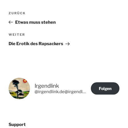
Beitragsnavigation
Vorheriger
ZURÜCK
Beitrag
Etwas muss stehen
Nächster
WEITER
Beitrag
Die Erotik des Rapsackers
Irgendlink
Folgen
@irgendlink.de@irgendlink.de
Support