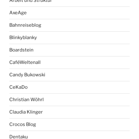
Arbeit und Struktur
AxeAge
Bahnreiseblog
Blinkyblanky
Boardstein
CaféWeltenall
Candy Bukowski
CeKaDo
Christian Wöhrl
Claudia Klinger
Crocos Blog
Dentaku