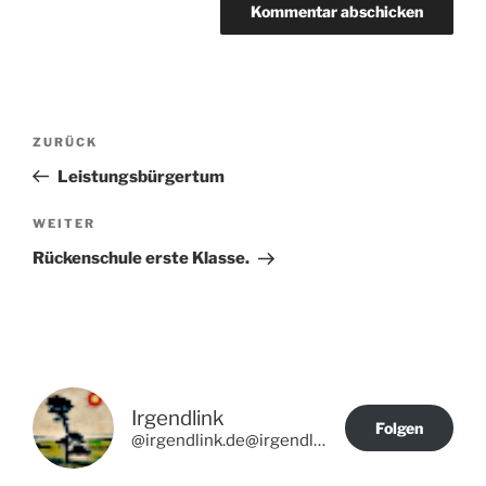
Beitragsnavigation
Vorheriger
ZURÜCK
Beitrag
Leistungsbürgertum
Nächster
WEITER
Beitrag
Rückenschule erste Klasse.
Irgendlink
Folgen
@irgendlink.de@irgendlink.de