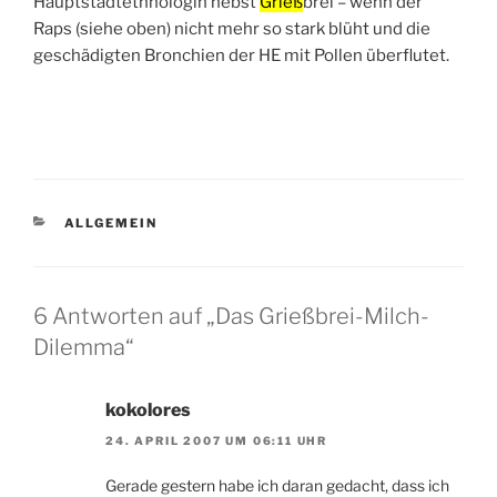
Hauptstadtethnologin nebst
Grieß
brei – wenn der
Raps (siehe oben) nicht mehr so stark blüht und die
geschädigten Bronchien der HE mit Pollen überflutet.
KATEGORIEN
ALLGEMEIN
6 Antworten auf „Das Grießbrei-Milch-
Dilemma“
kokolores
24. APRIL 2007 UM 06:11 UHR
Gerade gestern habe ich daran gedacht, dass ich