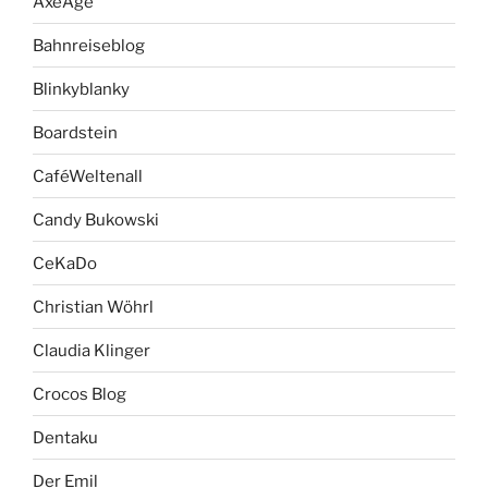
AxeAge
Bahnreiseblog
Blinkyblanky
Boardstein
CaféWeltenall
Candy Bukowski
CeKaDo
Christian Wöhrl
Claudia Klinger
Crocos Blog
Dentaku
Der Emil