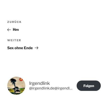
Beitragsnavigation
Vorheriger
ZURÜCK
Beitrag
Hm
Nächster
WEITER
Beitrag
Sex ohne Ende
Irgendlink
Folgen
@irgendlink.de@irgendlink.de