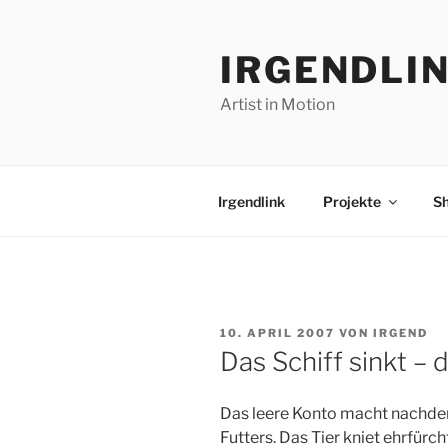
Zum
Inhalt
IRGENDLI
springen
Artist in Motion
Irgendlink
Projekte
S
VERÖFFENTLICHT
10. APRIL 2007
VON
IRGEND
AM
Das Schiff sinkt – d
Das leere Konto macht nachdenk
Futters. Das Tier kniet ehrfür