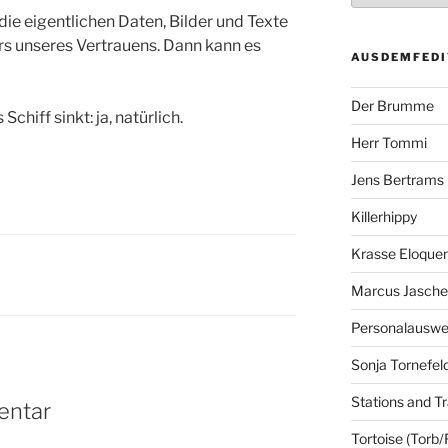
e eigentlichen Daten, Bilder und Texte
s unseres Vertrauens. Dann kann es
AUSDEMFEDI
Der Brumme
chiff sinkt: ja, natürlich.
Herr Tommi
Jens Bertrams
Killerhippy
Krasse Eloque
Marcus Jasch
Personalausw
Sonja Tornefel
Stations and Tr
entar
Tortoise (Torb/