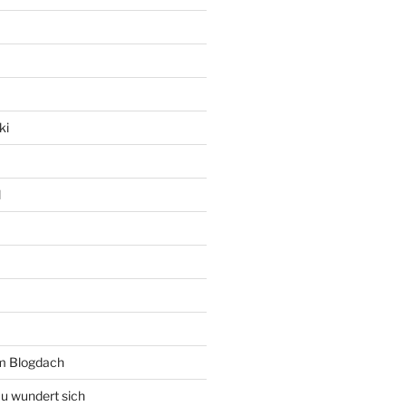
ki
l
rm Blogdach
au wundert sich