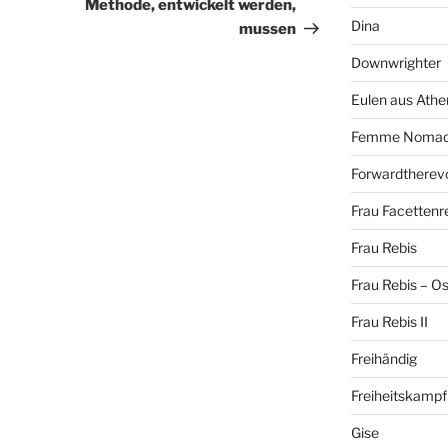
Beitrag
Methode, entwickelt werden,
Dina
mussen
Downwrighter
Eulen aus Athe
Femme Noma
Forwardtherevo
Frau Facettenr
Frau Rebis
Frau Rebis – O
Frau Rebis II
Freihändig
Freiheitskampf
Gise