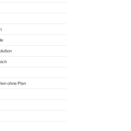
n
de
lution
eich
sten ohne Plan