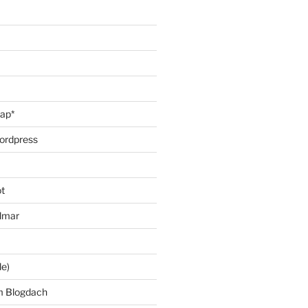
oap*
ordpress
t
lmar
le)
m Blogdach