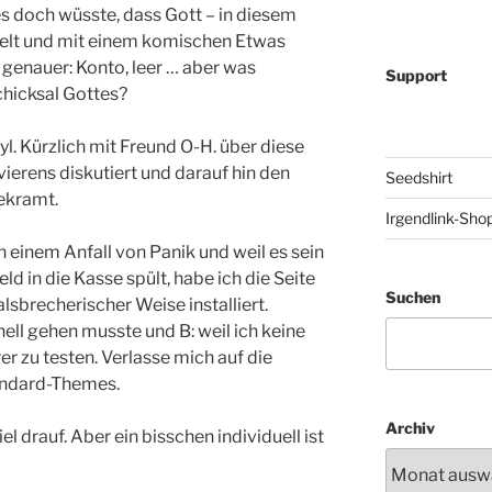
 doch wüsste, dass Gott – in diesem
udelt und mit einem komischen Etwas
genauer: Konto, leer … aber was
Support
hicksal Gottes?
nyl. Kürzlich mit Freund O-H. über diese
erens diskutiert und darauf hin den
Seedshirt
ekramt.
Irgendlink-Sho
 In einem Anfall von Panik und weil es sein
ld in die Kasse spült, habe ich die Seite
Suchen
alsbrecherischer Weise installiert.
nell gehen musste und B: weil ich keine
r zu testen. Verlasse mich auf die
andard-Themes.
Archiv
el drauf. Aber ein bisschen individuell ist