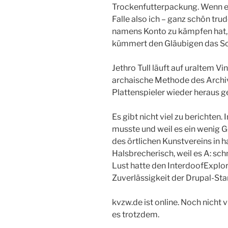
Trockenfutterpackung. Wenn es
Falle also ich – ganz schön tr
namens Konto zu kämpfen hat, 
kümmert den Gläubigen das Sc
Jethro Tull läuft auf uraltem Vi
archaische Methode des Archivi
Plattenspieler wieder heraus g
Es gibt nicht viel zu berichten.
musste und weil es ein wenig Ge
des örtlichen Kunstvereins in h
Halsbrecherisch, weil es A: sch
Lust hatte den InterdoofExplore
Zuverlässigkeit der Drupal-St
kvzw.de ist online. Noch nicht vi
es trotzdem.