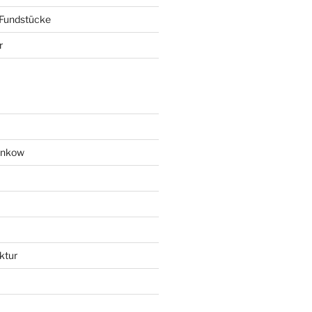
 Fundstücke
r
ankow
ktur