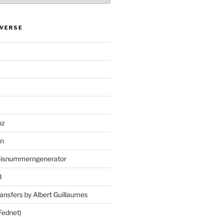
VERSE
nz
en
eisnummerngenerator
d
ansfers by Albert Guillaumes
Fednet)