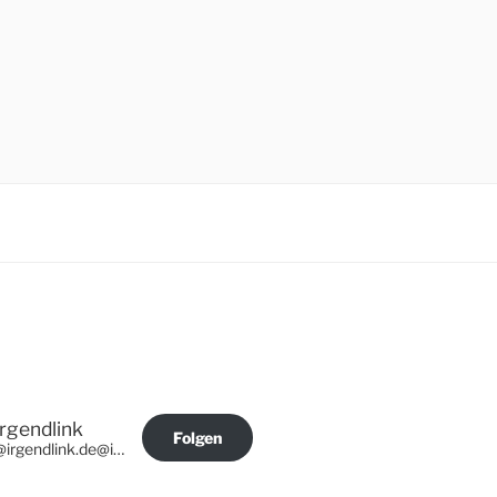
Irgendlink
Folgen
@irgendlink.de@irgendlink.de