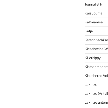
Journalist F.
Kais Journal
Kaltmamsell
Katja
Kerstin *ecki's
Kieselsteine-W
Killerhippy
Klatschmohnro
Klausbernd Vol
Lakritze
Lakritze (Antvil
Lakritze unter