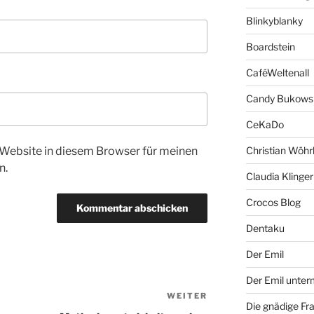
Blinkyblanky
Boardstein
CaféWeltenall
Candy Bukows
CeKaDo
Website in diesem Browser für meinen
Christian Wöhr
n.
Claudia Klinger
Crocos Blog
Dentaku
Der Emil
Der Emil unte
WEITER
Nächster
Die gnädige Fr