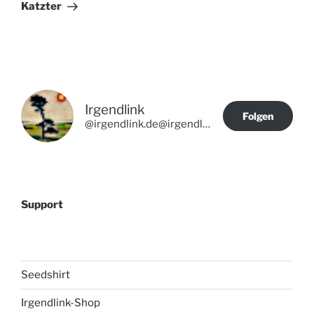
Beitrag
Katzter
Irgendlink
Folgen
@irgendlink.de@irgendlink.de
Support
Seedshirt
Irgendlink-Shop