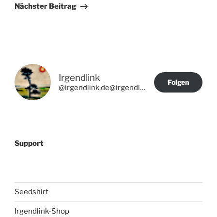
Beitrag
Nächster Beitrag
Irgendlink
Folgen
@irgendlink.de@irgendlink.de
Support
Seedshirt
Irgendlink-Shop