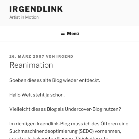
Zum
IRGENDLINK
Inhalt
Artist in Motion
springen
Menü
VERÖFFENTLICHT
26. MÄRZ 2007
VON
IRGEND
AM
Reanimation
Soeben dieses alte Blog wieder entdeckt.
Hallo Welt steht ja schon.
Vielleicht dieses Blog als Undercover-Blog nutzen?
Im richtigen Irgendlink-Blog muss ich des Öfteren eine
Suchmaschinendeoptimierung (SEDO) vornehmen,
sprich alle bekannten Namen, Tätigkeiten etc