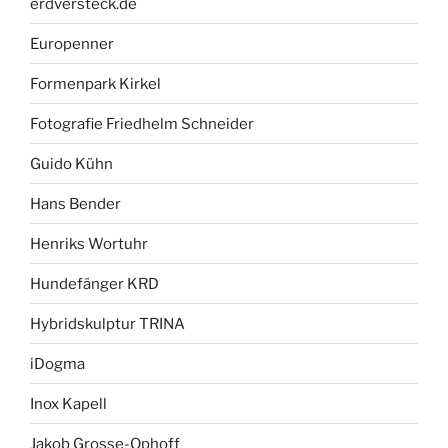
erdversteck.de
Europenner
Formenpark Kirkel
Fotografie Friedhelm Schneider
Guido Kühn
Hans Bender
Henriks Wortuhr
Hundefänger KRD
Hybridskulptur TRINA
iDogma
Inox Kapell
Jakob Grosse-Ophoff