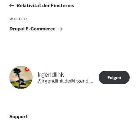
Beitrag
Relativität der Finsternis
Nächster
WEITER
Beitrag
Drupal E-Commerce
Irgendlink
Folgen
@irgendlink.de@irgendlink.de
Support