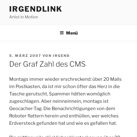
Zum
IRGENDLINK
Inhalt
Artist in Motion
springen
Menü
VERÖFFENTLICHT
5. MÄRZ 2007
VON
IRGEND
AM
Der Graf Zahl des CMS
Montags immer wieder erschreckend: über 20 Mails
im Postkasten, da ist mir schon öfter das Herz in die
Tasche gerutscht, Spammer hätten womöglich
zugeschlagen. Aber neinneinnein, montags ist
Geocacher-Tag. Die Benachrichtigungen von dem
Roboter flattern herein und enthüllen, wer welches
Erdversteck gefunden hat und wie es gefallen hat.