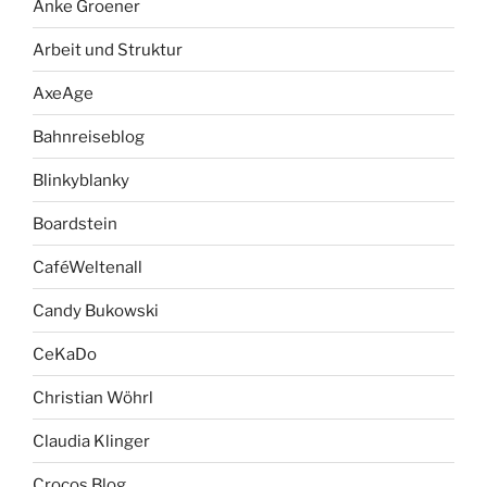
Anke Groener
Arbeit und Struktur
AxeAge
Bahnreiseblog
Blinkyblanky
Boardstein
CaféWeltenall
Candy Bukowski
CeKaDo
Christian Wöhrl
Claudia Klinger
Crocos Blog