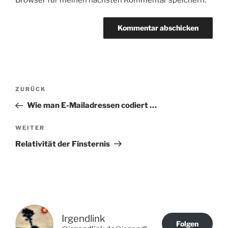
Beitragsnavigation
Vorheriger
ZURÜCK
Beitrag
Wie man E-Mailadressen codiert …
Nächster
WEITER
Beitrag
Relativität der Finsternis
Irgendlink
Folgen