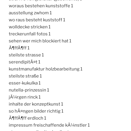
woraus bestehen kunststoffe 1
ausstellung zwhom 1
wo raus besteht kuststoff 1
wolldecke stricken 1
treckerunfall fotos 1
sehen wer mich blockiert hat 1
Ã¶ffÃ¶ff 1
steilste strasse 1
serendipitÃ¤t 1
kunstmanufaktur holzbearbeitung 1
steilste straße 1
esser-kukulka 1
nutella-prinzessin 1
jÃ¼rgen rinck 1
inhalte der konzeptkunst 1
so hÃ¤ngen bilder richtig 1
Ã¶ffÃ¶ff erdloch 1
impressum freischaffende kÃ¼nstler 1