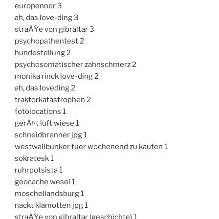
europenner 3
ah, das love-ding 3
straÃŸe von gibraltar 3
psychopathentest 2
hundestellung 2
psychosomatischer zahnschmerz 2
monika rinck love-ding 2
ah, das loveding 2
traktorkatastrophen 2
fotolocations 1
gerÃ¤t luft wiese 1
schneidbrenner jpg 1
westwallbunker fuer wochenend zu kaufen 1
sokratesk 1
ruhrpotsista 1
geocache wesel 1
moschellandsburg 1
nackt klamotten jpg 1
straÃŸe von gibraltar (geschichte) 1