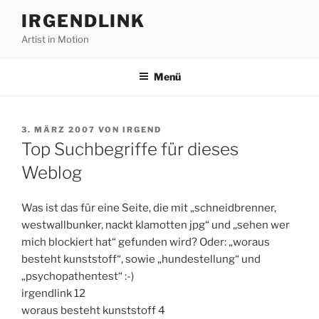
Zum
IRGENDLINK
Inhalt
Artist in Motion
springen
Menü
VERÖFFENTLICHT
3. MÄRZ 2007
VON
IRGEND
AM
Top Suchbegriffe für dieses
Weblog
Was ist das für eine Seite, die mit „schneidbrenner,
westwallbunker, nackt klamotten jpg“ und „sehen wer
mich blockiert hat“ gefunden wird? Oder: „woraus
besteht kunststoff“, sowie „hundestellung“ und
„psychopathentest“ :-)
irgendlink 12
woraus besteht kunststoff 4