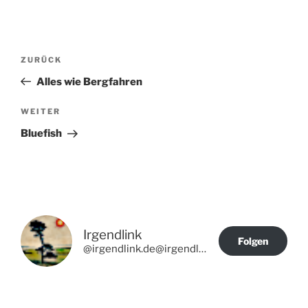
Beitragsnavigation
Vorheriger
ZURÜCK
Beitrag
Alles wie Bergfahren
Nächster
WEITER
Beitrag
Bluefish
Irgendlink
Folgen
@irgendlink.de@irgendlink.de