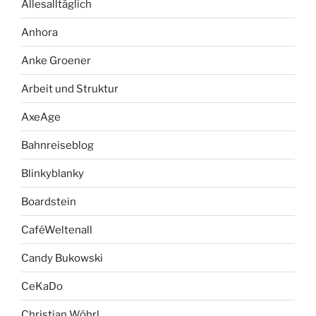
Allesalltäglich
Anhora
Anke Groener
Arbeit und Struktur
AxeAge
Bahnreiseblog
Blinkyblanky
Boardstein
CaféWeltenall
Candy Bukowski
CeKaDo
Christian Wöhrl