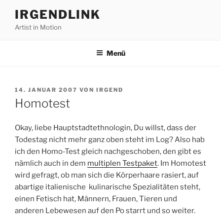
Zum
IRGENDLINK
Inhalt
Artist in Motion
springen
Menü
VERÖFFENTLICHT
14. JANUAR 2007
VON
IRGEND
AM
Homotest
Okay, liebe Hauptstadtethnologin, Du willst, dass der
Todestag nicht mehr ganz oben steht im Log? Also hab
ich den Homo-Test gleich nachgeschoben, den gibt es
nämlich auch in dem
multiplen Testpaket
. Im Homotest
wird gefragt, ob man sich die Körperhaare rasiert, auf
abartige italienische kulinarische Spezialitäten steht,
einen Fetisch hat, Männern, Frauen, Tieren und
anderen Lebewesen auf den Po starrt und so weiter.