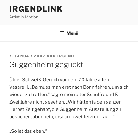
Zum
IRGENDLINK
Inhalt
Artist in Motion
springen
Menü
VERÖFFENTLICHT
7. JANUAR 2007
VON
IRGEND
AM
Guggenheim geguckt
Übler Schweiß-Geruch vor dem 70 Jahre alten
Vasarelli. „Da muss man erst nach Bonn fahren, um sich
wieder zu treffen,“ sagte mein alter Schulfreund F.
Zwei Jahre nicht gesehen. „Wir hätten ja den ganzen
Herbst Zeit gehabt, die Guggenheim Ausstellung zu
besuchen, aber nein, erst am zweitletzten Tag …“
„So ist das eben.“