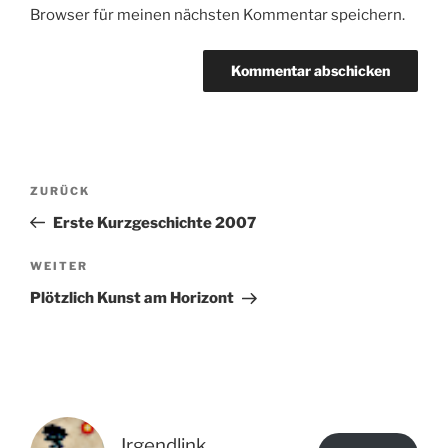
Browser für meinen nächsten Kommentar speichern.
Beitragsnavigation
Vorheriger
ZURÜCK
Beitrag
Erste Kurzgeschichte 2007
Nächster
WEITER
Beitrag
Plötzlich Kunst am Horizont
Irgendlink