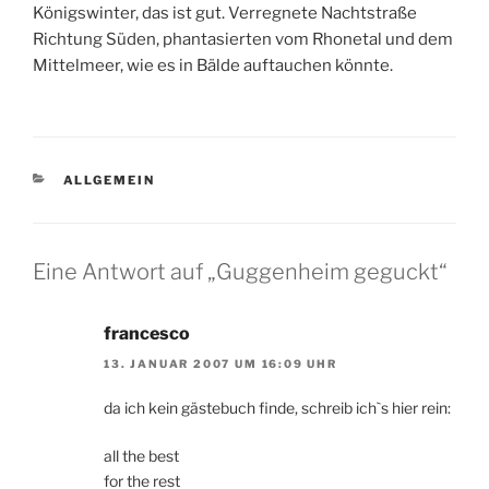
Königswinter, das ist gut. Verregnete Nachtstraße
Richtung Süden, phantasierten vom Rhonetal und dem
Mittelmeer, wie es in Bälde auftauchen könnte.
KATEGORIEN
ALLGEMEIN
Eine Antwort auf „Guggenheim geguckt“
francesco
13. JANUAR 2007 UM 16:09 UHR
da ich kein gästebuch finde, schreib ich`s hier rein:
all the best
for the rest