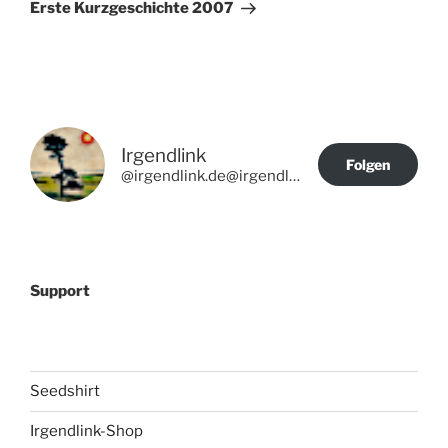
Beitrag
Erste Kurzgeschichte 2007
Irgendlink
Folgen
@irgendlink.de@irgendlink.de
Support
Seedshirt
Irgendlink-Shop