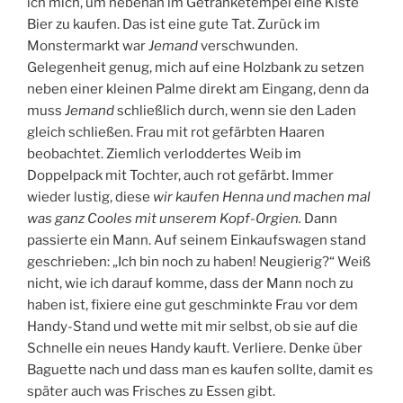
ich mich, um nebenan im Getränketempel eine Kiste
Bier zu kaufen. Das ist eine gute Tat. Zurück im
Monstermarkt war
Jemand
verschwunden.
Gelegenheit genug, mich auf eine Holzbank zu setzen
neben einer kleinen Palme direkt am Eingang, denn da
muss
Jemand
schließlich durch, wenn sie den Laden
gleich schließen. Frau mit rot gefärbten Haaren
beobachtet. Ziemlich verloddertes Weib im
Doppelpack mit Tochter, auch rot gefärbt. Immer
wieder lustig, diese
wir kaufen Henna und machen mal
was ganz Cooles mit unserem Kopf-Orgien.
Dann
passierte ein Mann. Auf seinem Einkaufswagen stand
geschrieben: „Ich bin noch zu haben! Neugierig?“ Weiß
nicht, wie ich darauf komme, dass der Mann noch zu
haben ist, fixiere eine gut geschminkte Frau vor dem
Handy-Stand und wette mit mir selbst, ob sie auf die
Schnelle ein neues Handy kauft. Verliere. Denke über
Baguette nach und dass man es kaufen sollte, damit es
später auch was Frisches zu Essen gibt.