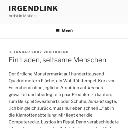
Zum
IRGENDLINK
Inhalt
Artist in Motion
springen
Menü
VERÖFFENTLICHT
3. JANUAR 2007
VON
IRGEND
AM
Ein Laden, seltsame Menschen
Der örtliche Monstermarkt auf hunderttausend
Quadratmetern Fläche, ein Wohlfühltempel. Kurz vor
Feierabend ohne jegliche Ambition auf
Jemand
gewartet und überlegt ein paar Produkte zu kaufen,
zum Beispiel Sweatshirts oder Schuhe.
Jemand
sagte,
„ich bin gleich zurück, muss nur eben schnell …“ ab in
die Klamottenabteilung. Mir liegt eher die
Computerecke. Lustlos im Regal. Dann verabschiedete