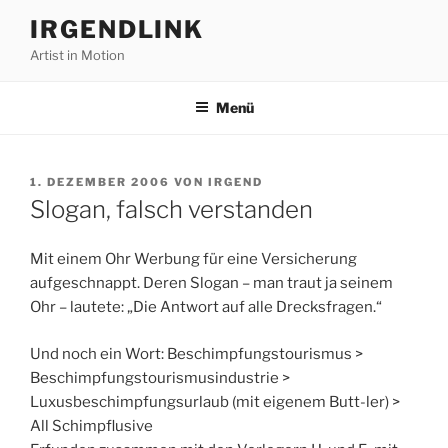
Zum
IRGENDLINK
Inhalt
Artist in Motion
springen
Menü
VERÖFFENTLICHT
1. DEZEMBER 2006
VON
IRGEND
AM
Slogan, falsch verstanden
Mit einem Ohr Werbung für eine Versicherung
aufgeschnappt. Deren Slogan – man traut ja seinem
Ohr – lautete: „Die Antwort auf alle Drecksfragen.“
Und noch ein Wort: Beschimpfungstourismus >
Beschimpfungstourismusindustrie >
Luxusbeschimpfungsurlaub (mit eigenem Butt-ler) >
All Schimpflusive