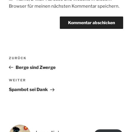
Browser für meinen nächsten Kommentar speichern.
Beitragsnavigation
Vorheriger
ZURÜCK
Beitrag
Berge sind Zwerge
Nächster
WEITER
Beitrag
Spambot sei Dank