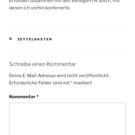
Erfunden zusammen mit den Verlegern H. und F., mit
denen ich vorhin konferierte.
KATEGORIEN
ZETTELKASTEN
Schreibe einen Kommentar
Deine E-Mail-Adresse wird nicht veröffentlicht.
Erforderliche Felder sind mit
*
markiert
Kommentar
*