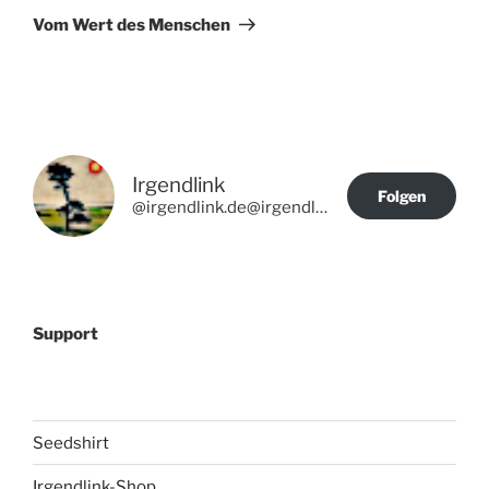
Beitrag
Vom Wert des Menschen
Irgendlink
Folgen
@irgendlink.de@irgendlink.de
Support
Seedshirt
Irgendlink-Shop