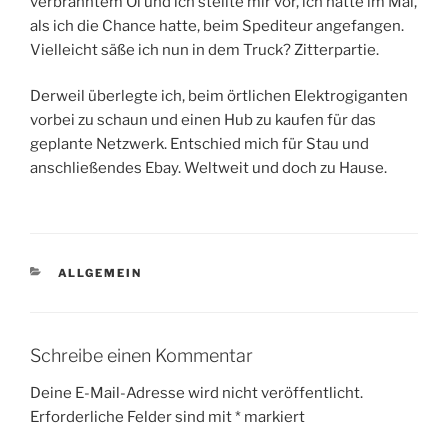
verbranntem Öl und ich stellte mir vor, ich hätte im Mai,
als ich die Chance hatte, beim Spediteur angefangen.
Vielleicht säße ich nun in dem Truck? Zitterpartie.
Derweil überlegte ich, beim örtlichen Elektrogiganten
vorbei zu schaun und einen Hub zu kaufen für das
geplante Netzwerk. Entschied mich für Stau und
anschließendes Ebay. Weltweit und doch zu Hause.
KATEGORIEN
ALLGEMEIN
Schreibe einen Kommentar
Deine E-Mail-Adresse wird nicht veröffentlicht.
Erforderliche Felder sind mit
*
markiert