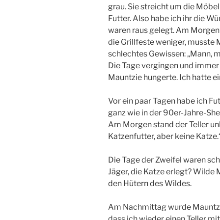
grau. Sie streicht um die Möbe
Futter. Also habe ich ihr die Wü
waren raus gelegt. Am Morgen 
die Grillfeste weniger, musste 
schlechtes Gewissen: „Mann, m
Die Tage vergingen und immer v
Mauntzie hungerte. Ich hatte ei
Vor ein paar Tagen habe ich Fut
ganz wie in der 90er-Jahre-Sh
Am Morgen stand der Teller unb
Katzenfutter, aber keine Katze.
Die Tage der Zweifel waren sc
Jäger, die Katze erlegt? Wilde
den Hütern des Wildes.
Am Nachmittag wurde Mauntzie 
dass ich wieder einen Teller mi