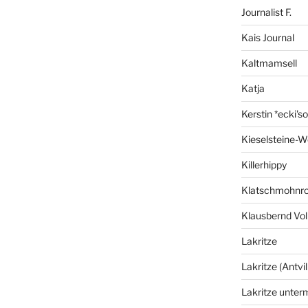
Journalist F.
Kais Journal
Kaltmamsell
Katja
Kerstin *ecki's
Kieselsteine-W
Killerhippy
Klatschmohnro
Klausbernd Vol
Lakritze
Lakritze (Antvil
Lakritze unter