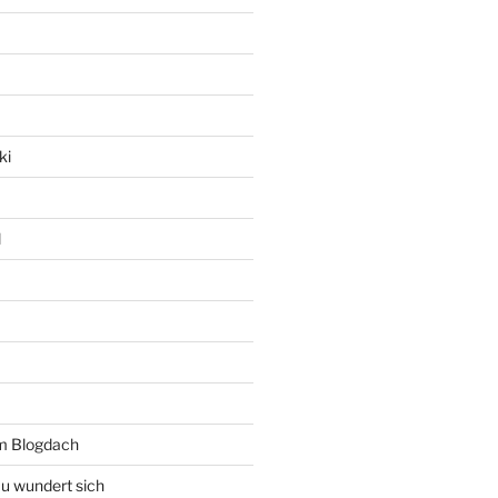
ki
l
rm Blogdach
au wundert sich