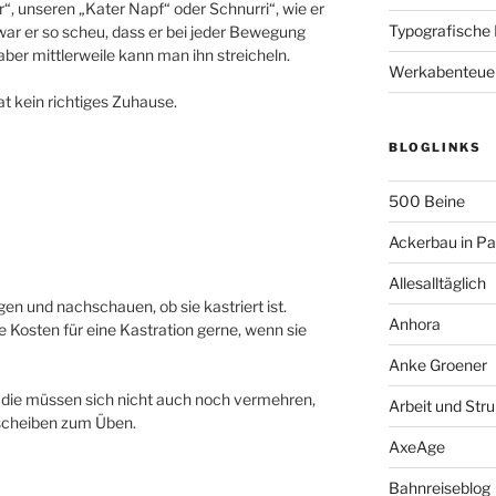
“, unseren „Kater Napf“ oder Schnurri“, wie er
Typografische
war er so scheu, dass er bei jeder Bewegung
aber mittlerweile kann man ihn streicheln.
Werkabenteue
at kein richtiges Zuhause.
BLOGLINKS
500 Beine
Ackerbau in P
Allesalltäglich
ngen und nachschauen, ob sie kastriert ist.
Anhora
e Kosten für eine Kastration gerne, wenn sie
Anke Groener
 die müssen sich nicht auch noch vermehren,
Arbeit und Stru
lscheiben zum Üben.
AxeAge
Bahnreiseblog