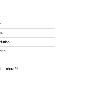
n
de
lution
eich
sten ohne Plan