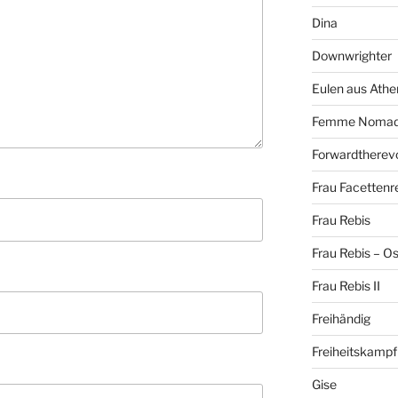
Dina
Downwrighter
Eulen aus Athe
Femme Noma
Forwardtherevo
Frau Facettenr
Frau Rebis
Frau Rebis – O
Frau Rebis II
Freihändig
Freiheitskampf
Gise