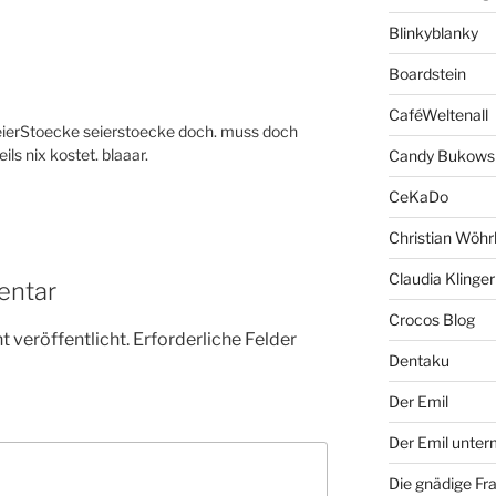
Blinkyblanky
Boardstein
CaféWeltenall
reierStoecke seierstoecke doch. muss doch
ils nix kostet. blaaar.
Candy Bukows
CeKaDo
Christian Wöhr
Claudia Klinger
entar
Crocos Blog
 veröffentlicht.
Erforderliche Felder
Dentaku
Der Emil
Der Emil unte
Die gnädige Fr