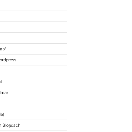
oap*
ordpress
t
lmar
le)
m Blogdach