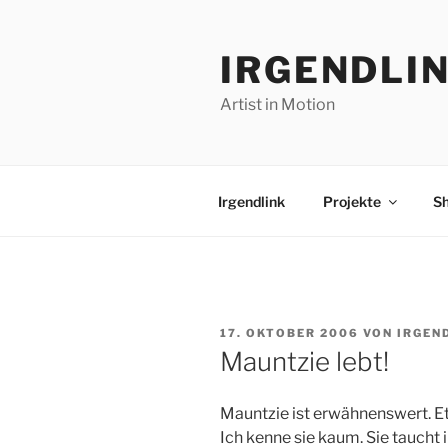
Zum
Inhalt
IRGENDLI
springen
Artist in Motion
Irgendlink
Projekte
S
VERÖFFENTLICHT
17. OKTOBER 2006
VON
IRGEN
AM
Mauntzie lebt!
Mauntzie ist erwähnenswert. Et
Ich kenne sie kaum. Sie taucht 