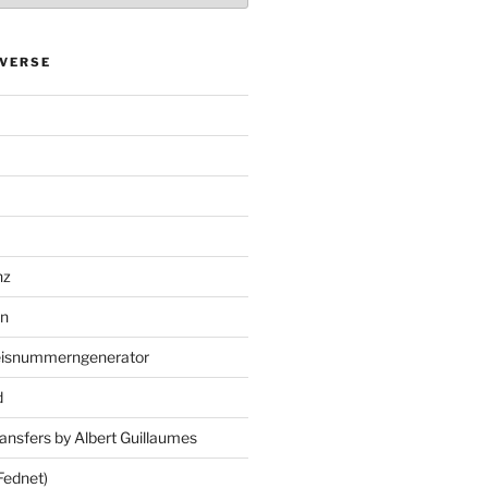
VERSE
nz
en
eisnummerngenerator
d
ansfers by Albert Guillaumes
Fednet)