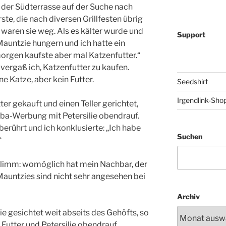
l der Südterrasse auf der Suche nach
rste, die nach diversen Grillfesten übrig
waren sie weg. Als es kälter wurde und
Support
Mauntzie hungern und ich hatte ein
orgen kaufste aber mal Katzenfutter.“
ergaß ich, Katzenfutter zu kaufen.
ne Katze, aber kein Futter.
Seedshirt
Irgendlink-Sho
ter gekauft und einen Teller gerichtet,
eba-Werbung mit Petersilie obendrauf.
erührt und ich konklusierte: „Ich habe
Suchen
“
hlimm: womöglich hat mein Nachbar, der
 Mauntzies sind nicht sehr angesehen bei
Archiv
gesichtet weit abseits des Gehöfts, so
t Futter und Petersilie obendrauf