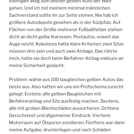
steinigen Weg zum besten gelben Auto der Welt
gehen. Und ich mit meinem minimal männlichen
Sachverstand sollte ihr zur Seite stehen. Nie hab ich
größere Autodepots gesehen als in der Südpfalz. Auf
Flächen von der Größe mehrerer Fußballfelder stehen
dicht an dicht gelbe Karossen. Postautos, soweit das
Auge reicht. Kokolores hatte klare Kriterien: zwei Sitze
müssen drin sein und auch zwei Airbags. Das rührte
mich, hatte sie doch beim Beifahrer-Airbag exklusiv an
meine Sicherheit gedacht.
Problem: wähle aus 100 baugleichen gelben Autos das
beste aus. Also hatten wir uns ein Prüfschema zurecht
gelegt. Erstens: alle gelben Baugleichen mit
Beifahrerairbag und Sitz ausfindig machen. Zwotens,
alle mit groben Blechschäden aussortieren. Drittens
Geruchstest und allgemeiner Eindruck. Viertens
Motorraum auf Ölspuren sondieren. Fünftens war dann
meine Aufgabe, drunterlegen und nach Schäden