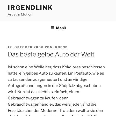
Zum
IRGENDLINK
Inhalt
Artist in Motion
springen
Menü
VERÖFFENTLICHT
17. OKTOBER 2006
VON
IRGEND
AM
Das beste gelbe Auto der Welt
Ist schon eine Weile her, dass Kokolores beschlossen
hatte, ein gelbes Auto zu kaufen. Ein Postauto, wie es
zu tausenden ausgemustert und an windige
Autogroßhandlungen in der Südpfalz abgeschoben
wird. Nun ist das nicht so einfach, einen
Gebrauchtwagen zu kaufen, denn
Gebrauchtwagenhändler, das weiß jeder, sind die
Rosstäuscher der Moderne. Trotzdem wollte sie den