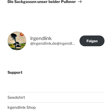
Beitrag
Die Sackgassen unser beider Pullover
Irgendlink
Folgen
@irgendlink.de@irgendlink.de
Support
Seedshirt
Irgendlink-Shop