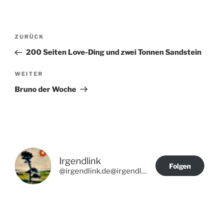
Beitragsnavigation
Vorheriger
ZURÜCK
Beitrag
200 Seiten Love-Ding und zwei Tonnen Sandstein
Nächster
WEITER
Beitrag
Bruno der Woche
Irgendlink
Folgen
@irgendlink.de@irgendlink.de