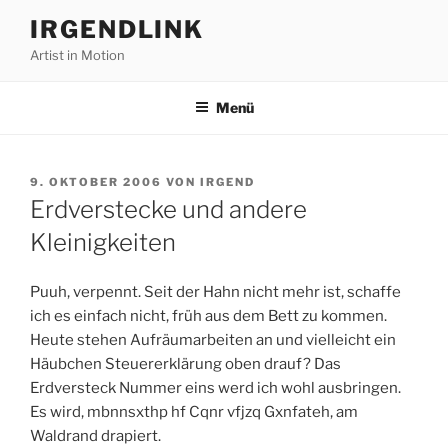
Zum
IRGENDLINK
Inhalt
Artist in Motion
springen
Menü
VERÖFFENTLICHT
9. OKTOBER 2006
VON
IRGEND
AM
Erdverstecke und andere
Kleinigkeiten
Puuh, verpennt. Seit der Hahn nicht mehr ist, schaffe
ich es einfach nicht, früh aus dem Bett zu kommen.
Heute stehen Aufräumarbeiten an und vielleicht ein
Häubchen Steuererklärung oben drauf? Das
Erdversteck Nummer eins werd ich wohl ausbringen.
Es wird, mbnnsxthp hf Cqnr vfjzq Gxnfateh, am
Waldrand drapiert.