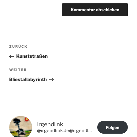
Beitragsnavigation
Vorheriger
ZURÜCK
Beitrag
Kunststraßen
Nächster
WEITER
Beitrag
Bliestallabyrinth
Irgendlink
Folgen
@irgendlink.de@irgendlink.de