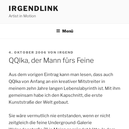
Zum
IRGENDLINK
Inhalt
Artist in Motion
springen
Menü
VERÖFFENTLICHT
4. OKTOBER 2006
VON
IRGEND
AM
QQlka, der Mann fürs Feine
Aus dem vorigen Eintrag kann man lesen, dass auch
QQlka von Anfang an ein kreativer Mitstreiter in
meinem zehn Jahre langen Lebenslabyrinth ist. Mit ihm
gemeinsam habe ich den Kapschnitt, die erste
Kunststraße der Welt gebaut.
Sie wäre vermutlich nie entstanden, wenn er nicht
zeitgleich die feine Underground-Galerie