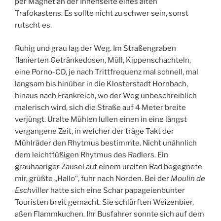
per Magnet an der Innenseite eines alten
Trafokastens. Es sollte nicht zu schwer sein, sonst
rutscht es.
Ruhig und grau lag der Weg. Im Straßengraben
flanierten Getränkedosen, Müll, Kippenschachteln,
eine Porno-CD, je nach Trittfrequenz mal schnell, mal
langsam bis hinüber in die Klosterstadt Hornbach,
hinaus nach Frankreich, wo der Weg unbeschreiblich
malerisch wird, sich die Straße auf 4 Meter breite
verjüngt. Uralte Mühlen lullen einen in eine längst
vergangene Zeit, in welcher der träge Takt der
Mühlräder den Rhytmus bestimmte. Nicht unähnlich
dem leichtfüßigen Rhytmus des Radlers. Ein
grauhaariger Zausel auf einem uralten Rad begegnete
mir, grüßte „Hallo“, fuhr nach Norden. Bei der
Moulin de
Eschviller
hatte sich eine Schar papageienbunter
Touristen breit gemacht. Sie schlürften Weizenbier,
aßen Flammkuchen. Ihr Busfahrer sonnte sich auf dem