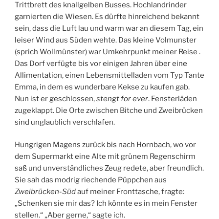
Trittbrett des knallgelben Busses. Hochlandrinder
garnierten die Wiesen. Es dürfte hinreichend bekannt
sein, dass die Luft lau und warm war an diesem Tag, ein
leiser Wind aus Süden wehte. Das kleine Volmunster
(sprich Wollmünster) war Umkehrpunkt meiner Reise .
Das Dorf verfügte bis vor einigen Jahren über eine
Allimentation, einen Lebensmittelladen vom Typ Tante
Emma, in dem es wunderbare Kekse zu kaufen gab.
Nun ist er geschlossen,
stengt for ever
. Fensterläden
zugeklappt. Die Orte zwischen Bitche und Zweibrücken
sind unglaublich verschlafen.
Hungrigen Magens zurück bis nach Hornbach, wo vor
dem Supermarkt eine Alte mit grünem Regenschirm
saß und unverständliches Zeug redete, aber freundlich.
Sie sah das modrig riechende Püppchen aus
Zweibrücken-Süd
auf meiner Fronttasche, fragte:
„Schenken sie mir das? Ich könnte es in mein Fenster
stellen.“ „Aber gerne,“ sagte ich.