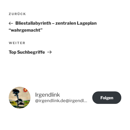
Beitragsnavigation
Vorheriger
ZURÜCK
Beitrag
Bliestallabyrinth – zentralen Lageplan
“wahrgemacht”
Nächster
WEITER
Beitrag
Top Suchbegriffe
Irgendlink
Folgen
@irgendlink.de@irgendlink.de