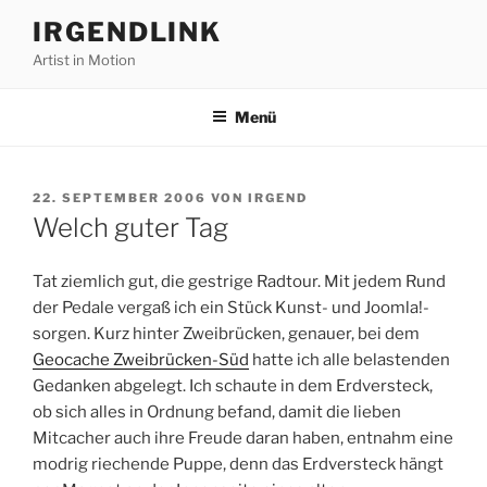
Zum
IRGENDLINK
Inhalt
Artist in Motion
springen
Menü
VERÖFFENTLICHT
22. SEPTEMBER 2006
VON
IRGEND
AM
Welch guter Tag
Tat ziemlich gut, die gestrige Radtour. Mit jedem Rund
der Pedale vergaß ich ein Stück Kunst- und Joomla!-
sorgen. Kurz hinter Zweibrücken, genauer, bei dem
Geocache Zweibrücken-Süd
hatte ich alle belastenden
Gedanken abgelegt. Ich schaute in dem Erdversteck,
ob sich alles in Ordnung befand, damit die lieben
Mitcacher auch ihre Freude daran haben, entnahm eine
modrig riechende Puppe, denn das Erdversteck hängt