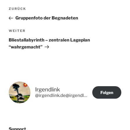
Beitragsnavigation
Vorheriger
ZURÜCK
Beitrag
Gruppenfoto der Begnadeten
Nächster
WEITER
Beitrag
Bliestallabyrinth – zentralen Lageplan
“wahrgemacht”
Irgendlink
Folgen
@irgendlink.de@irgendlink.de
Support