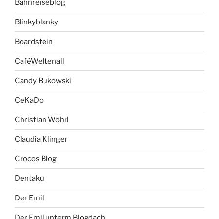
Bahnreiseblog
Blinkyblanky
Boardstein
CaféWeltenall
Candy Bukowski
CeKaDo
Christian Wöhrl
Claudia Klinger
Crocos Blog
Dentaku
Der Emil
Der Emil unterm Blogdach