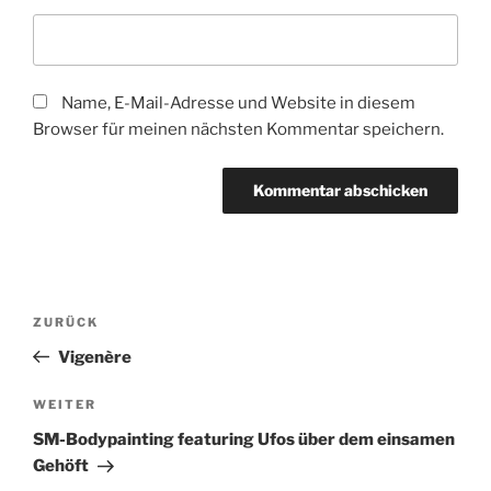
Name, E-Mail-Adresse und Website in diesem
Browser für meinen nächsten Kommentar speichern.
Beitragsnavigation
Vorheriger
ZURÜCK
Beitrag
Vigenère
Nächster
WEITER
Beitrag
SM-Bodypainting featuring Ufos über dem einsamen
Gehöft