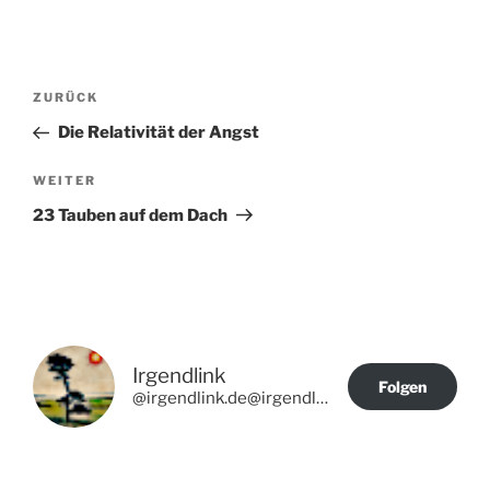
Beitragsnavigation
Vorheriger
ZURÜCK
Beitrag
Die Relativität der Angst
Nächster
WEITER
Beitrag
23 Tauben auf dem Dach
Irgendlink
Folgen
@irgendlink.de@irgendlink.de