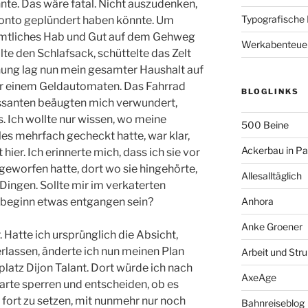
te. Das wäre fatal. Nicht auszudenken,
Typografische
Konto geplündert haben könnte. Um
 sämtliches Hab und Gut auf dem Gehweg
Werkabenteue
llte den Schlafsack, schüttelte das Zelt
nung lag nun mein gesamter Haushalt auf
vor einem Geldautomaten. Das Fahrrad
BLOGLINKS
assanten beäugten mich verwundert,
. Ich wollte nur wissen, wo meine
500 Beine
les mehrfach gecheckt hatte, war klar,
Ackerbau in P
 hier. Ich erinnerte mich, dass ich sie vor
eworfen hatte, dort wo sie hingehörte,
Allesalltäglich
 Dingen. Sollte mir im verkaterten
beginn etwas entgangen sein?
Anhora
Anke Groener
. Hatte ich ursprünglich die Absicht,
rlassen, änderte ich nun meinen Plan
Arbeit und Stru
atz Dijon Talant. Dort würde ich nach
AxeAge
karte sperren und entscheiden, ob es
 fort zu setzen, mit nunmehr nur noch
Bahnreiseblog