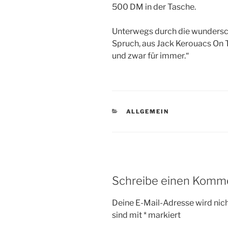
500 DM in der Tasche.
Unterwegs durch die wundersc
Spruch, aus Jack Kerouacs On T
und zwar für immer.“
KATEGORIEN
ALLGEMEIN
Schreibe einen Komm
Deine E-Mail-Adresse wird nicht
sind mit
*
markiert