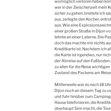
womöglich verloren haben könn
wer in der Zwischenzeit mein 
sicher zu gehen, breitete ich
aus, zerlegte den Kocher, entro
aus. Wie eine Explosionszeich
einer großen Straße in Dijon 
lehnte an einer Laterne. Die P
doch das machte mir nichts aus
Kreditkarte ist. Nachdem ich al
die Karte ist irgendwo, nur nicht
der Abreise auf den Fußboden g
zu allen für die Reise wichtigen
Zustand des Packens am Reise
Mittlerweile war es nach 18 Uhr
Dijon noch an diesem Tag zu ve
und fuhr hinüber zum Campingpl
Hause telefonieren, die Kredit
überhaupt Sinn macht, die Tour