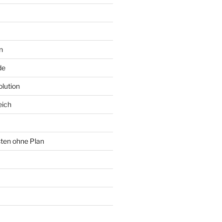
n
de
lution
eich
sten ohne Plan