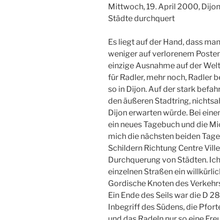
Mittwoch, 19. April 2000, Dijo
Städte durchquert
Es liegt auf der Hand, dass ma
weniger auf verlorenem Posten s
einzige Ausnahme auf der Welt
für Radler, mehr noch, Radler b
so in Dijon. Auf der stark befa
den äußeren Stadtring, nichtsa
Dijon erwarten würde. Bei ein
ein neues Tagebuch und die M
mich die nächsten beiden Tage 
Schildern Richtung Centre Ville
Durchquerung von Städten. Ich 
einzelnen Straßen ein willkürli
Gordische Knoten des Verkehrs
Ein Ende des Seils war die D 2
Inbegriff des Südens, die Pfort
und das Radeln nur so eine Fre