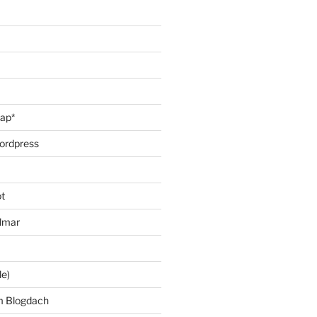
oap*
ordpress
t
lmar
le)
m Blogdach