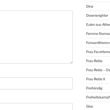
Dina
Downwrighter
Eulen aus Athe
Femme Noma
Forwardtherevo
Frau Facettenr
Frau Rebis
Frau Rebis – O
Frau Rebis II
Freihändig
Freiheitskampf
Gise