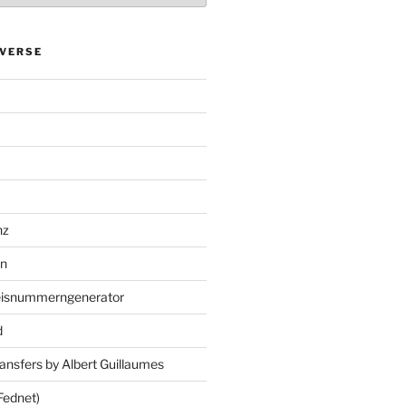
VERSE
nz
en
eisnummerngenerator
d
ansfers by Albert Guillaumes
Fednet)