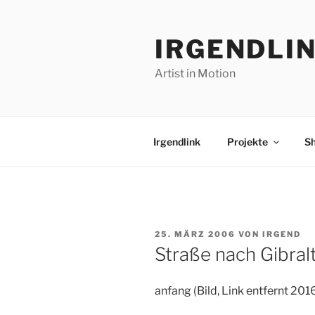
Zum
Inhalt
IRGENDLI
springen
Artist in Motion
Irgendlink
Projekte
S
VERÖFFENTLICHT
25. MÄRZ 2006
VON
IRGEND
AM
Straße nach Gibral
anfang (Bild, Link entfernt 201