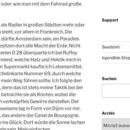
n oder: wie man mit dem Fahrrad große
Support
n als Radler in großen Städten mehr oder
teht, vor allem in Frankreich. Die
 dürfte Amsterdam sein, ein Paradies
esitzen dort alle Macht der Erde. Nicht
Seedshirt
hrenen D 28 überquerte ich bei Ruffey
Irgendlink-Sho
hnend, welche Hatz und Hektik mich in
em Supermarkt kaufte ich Lebensmittel,
ichelinkarte Nummer 69, durch welche
Suchen
mein Weg führen sollte. Ich folgte den
, denn das ist stets meine Taktik bei der
betrachte sie als Knoten, wobei die
ch verknüpftes Gewirre darstellen. Der
wesens lag in Form von Dijon vor mir.
Archiv
8, das andere der Canal de Bourgogne.
e ins Glück. Dort würde die Sonne lachen
ude sein. Mein einfaches