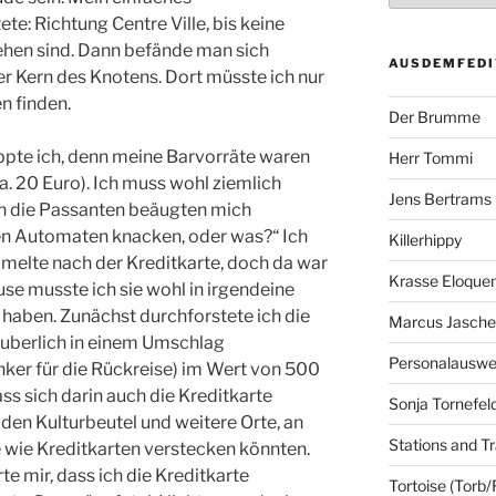
e: Richtung Centre Ville, bis keine
sehen sind. Dann befände man sich
AUSDEMFEDI
r Kern des Knotens. Dort müsste ich nur
n finden.
Der Brumme
pte ich, denn meine Barvorräte waren
Herr Tommi
a. 20 Euro). Ich muss wohl ziemlich
Jens Bertrams
n die Passanten beäugten mich
en Automaten knacken, oder was?“ Ich
Killerhippy
melte nach der Kreditkarte, doch da war
Krasse Eloque
use musste ich sie wohl in irgendeine
aben. Zunächst durchforstete ich die
Marcus Jasch
äuberlich in einem Umschlag
Personalausw
ker für die Rückreise) im Wert von 500
ss sich darin auch die Kreditkarte
Sonja Tornefel
e den Kulturbeutel und weitere Orte, an
Stations and Tr
 wie Kreditkarten verstecken könnten.
 mir, dass ich die Kreditkarte
Tortoise (Torb/