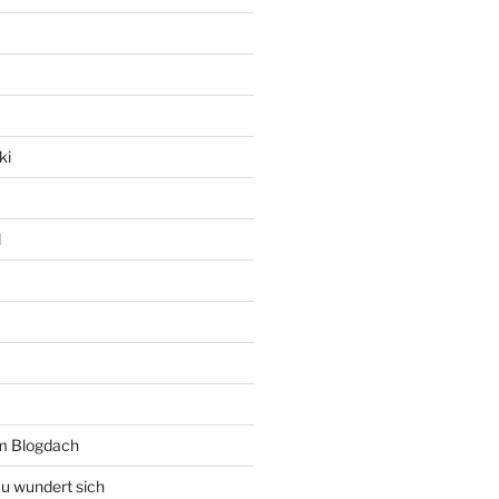
ki
l
rm Blogdach
au wundert sich