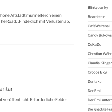
Blinkyblanky
höne Altstadt murmelte ich einen
Boardstein
he Road: „Finde dich mit Verlusten ab,
CaféWeltenall
Candy Bukows
CeKaDo
Christian Wöhr
Claudia Klinger
Crocos Blog
Dentaku
entar
Der Emil
 veröffentlicht.
Erforderliche Felder
Der Emil unte
Die gnädige Fr