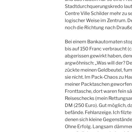
Stadtdurchquerungskredo lautet
Centre Ville Schilder mehr zu 
logischer Weise im Zentrum. De
noch die Richtung nach Drauße
Bei einem Bankautomaten stop
bis auf 150 Franc verbraucht (c
abgerissen gewirkt haben, den
argwöhnisch: „Was will der? D
zückte meinen Geldbeutel, fum
sie nicht. Im Pack-Chaos zu Ha
meiner Packtaschen geworfen h
Fronttasche, dort waren fein s
Reiseschecks (mein Rettungsan
DM (250 Euro). Gut möglich, da
befände. Fehlanzeige. Ich filzt
denen sich kleine Gegenstände
Ohne Erfolg. Langsam dämmerte