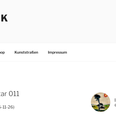
NK
hop
Kunststraßen
Impressum
tar 011
6-11-26)