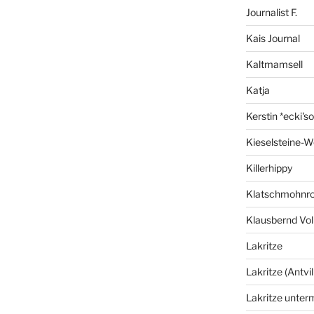
Journalist F.
Kais Journal
Kaltmamsell
Katja
Kerstin *ecki's
Kieselsteine-W
Killerhippy
Klatschmohnro
Klausbernd Vol
Lakritze
Lakritze (Antvil
Lakritze unter