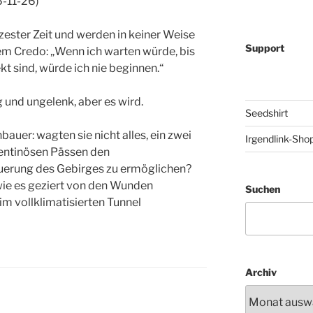
6-11-26)
zester Zeit und werden in keiner Weise
Support
dem Credo: „Wenn ich warten würde, bis
 sind, würde ich nie beginnen.“
g und ungelenk, aber es wird.
Seedshirt
auer: wagten sie nicht alles, ein zwei
Irgendlink-Sho
pentinösen Pässen den
uerung des Gebirges zu ermöglichen?
 wie es geziert von den Wunden
Suchen
m vollklimatisierten Tunnel
Archiv