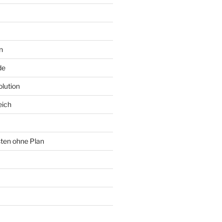
n
de
lution
eich
sten ohne Plan