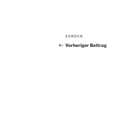
Beitragsnavigation
Vorheriger
ZURÜCK
Beitrag
Vorheriger Beitrag