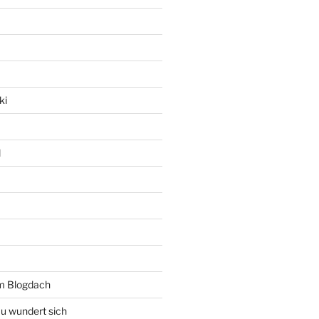
ki
l
rm Blogdach
au wundert sich