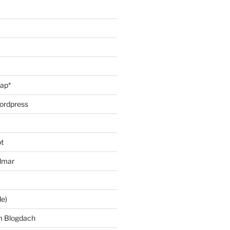
oap*
ordpress
t
lmar
le)
m Blogdach