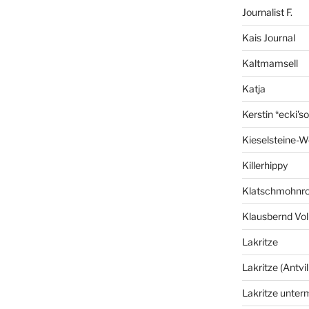
Journalist F.
Kais Journal
Kaltmamsell
Katja
Kerstin *ecki's
Kieselsteine-W
Killerhippy
Klatschmohnro
Klausbernd Vol
Lakritze
Lakritze (Antvil
Lakritze unter