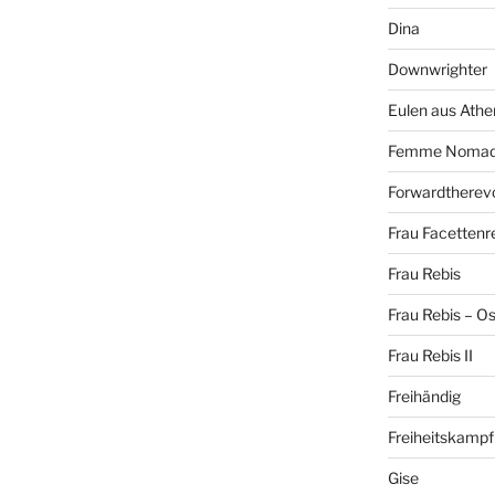
Dina
Downwrighter
Eulen aus Athe
Femme Noma
Forwardtherevo
Frau Facettenr
Frau Rebis
Frau Rebis – O
Frau Rebis II
Freihändig
Freiheitskampf
Gise