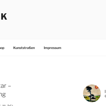
NK
hop
Kunststraßen
Impressum
ar –
ng