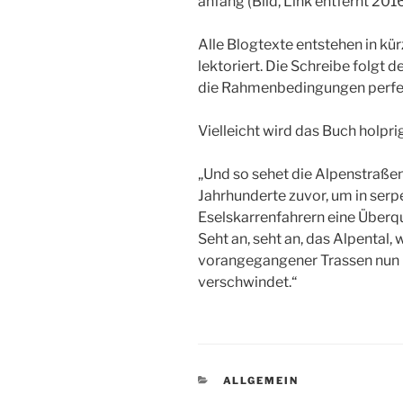
anfang (Bild, Link entfernt 201
Alle Blogtexte entstehen in kür
lektoriert. Die Schreibe folgt 
die Rahmenbedingungen perfekt
Vielleicht wird das Buch holpri
„Und so sehet die Alpenstraßenb
Jahrhunderte zuvor, um in ser
Eselskarrenfahrern eine Überq
Seht an, seht an, das Alpental,
vorangegangener Trassen nun i
verschwindet.“
KATEGORIEN
ALLGEMEIN