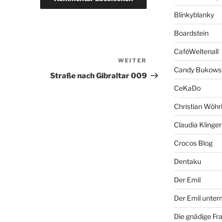
Blinkyblanky
Boardstein
CaféWeltenall
WEITER
Nächster
Candy Bukows
Beitrag
Straße nach Gibraltar 009
CeKaDo
Christian Wöhr
Claudia Klinger
Crocos Blog
Dentaku
Der Emil
Der Emil unte
Die gnädige Fr