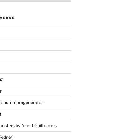
VERSE
nz
en
eisnummerngenerator
d
ansfers by Albert Guillaumes
Fednet)