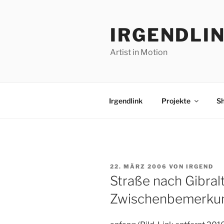
Zum
Inhalt
IRGENDLI
springen
Artist in Motion
Irgendlink
Projekte
S
VERÖFFENTLICHT
22. MÄRZ 2006
VON
IRGEND
AM
Straße nach Gibralt
Zwischenbemerku