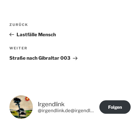
Beitragsnavigation
Vorheriger
ZURÜCK
Beitrag
Lastfälle Mensch
Nächster
WEITER
Beitrag
Straße nach Gibraltar 003
Irgendlink
Folgen
@irgendlink.de@irgendlink.de