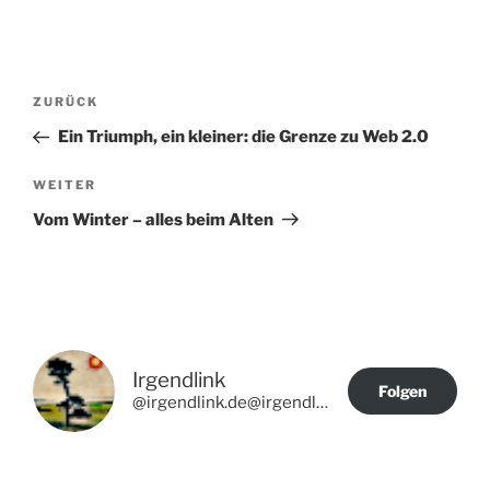
Beitragsnavigation
Vorheriger
ZURÜCK
Beitrag
Ein Triumph, ein kleiner: die Grenze zu Web 2.0
Nächster
WEITER
Beitrag
Vom Winter – alles beim Alten
Irgendlink
Folgen
@irgendlink.de@irgendlink.de