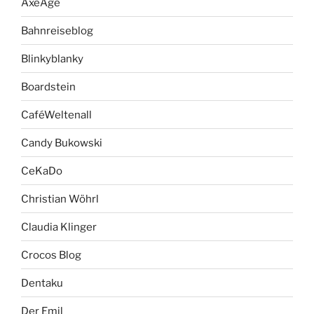
AxeAge
Bahnreiseblog
Blinkyblanky
Boardstein
CaféWeltenall
Candy Bukowski
CeKaDo
Christian Wöhrl
Claudia Klinger
Crocos Blog
Dentaku
Der Emil