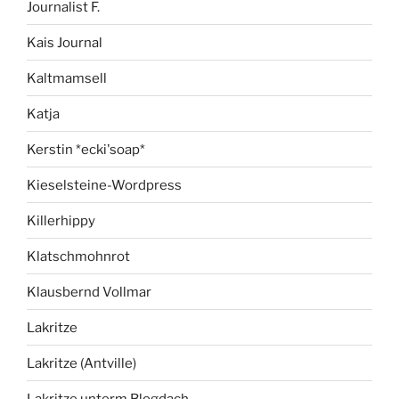
Journalist F.
Kais Journal
Kaltmamsell
Katja
Kerstin *ecki'soap*
Kieselsteine-Wordpress
Killerhippy
Klatschmohnrot
Klausbernd Vollmar
Lakritze
Lakritze (Antville)
Lakritze unterm Blogdach