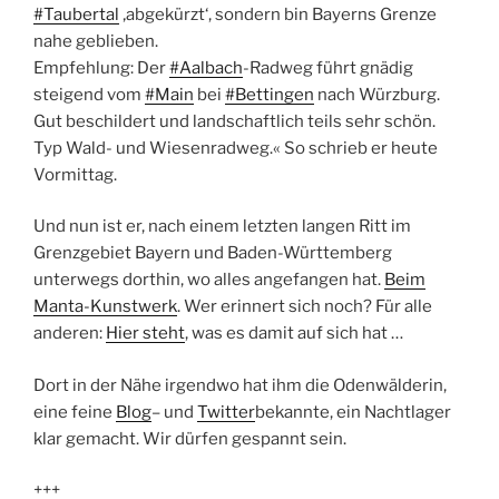
#Taubertal
‚abgekürzt‘, sondern bin Bayerns Grenze
nahe geblieben.
Empfehlung: Der
#Aalbach
-Radweg führt gnädig
steigend vom
#Main
bei
#Bettingen
nach Würzburg.
Gut beschildert und landschaftlich teils sehr schön.
Typ Wald- und Wiesenradweg.« So schrieb er heute
Vormittag.
Und nun ist er, nach einem letzten langen Ritt im
Grenzgebiet Bayern und Baden-Württemberg
unterwegs dorthin, wo alles angefangen hat.
Beim
Manta-Kunstwerk
. Wer erinnert sich noch? Für alle
anderen:
Hier steht
, was es damit auf sich hat …
Dort in der Nähe irgendwo hat ihm die Odenwälderin,
eine feine
Blog
– und
Twitter
bekannte, ein Nachtlager
klar gemacht. Wir dürfen gespannt sein.
+++