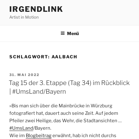
Zum
IRGENDLINK
Inhalt
Artist in Motion
springen
Menü
SCHLAGWORT:
AALBACH
VERÖFFENTLICHT
31. MAI 2022
AM
Tag 15 der 3. Etappe (Tag 34) im Rückblick
| #UmsLand/Bayern
»Bis man sich über die Mainbrücke in Würzburg
fotografiert hat, dauert auch seine Zeit. Auf jedem
Pfeiler zwei Heilige, das Wehr, die Stadtansichten …
#UmsLand
/Bayern.
Wie im
Blogbeitrag
erwähnt, hab ich nicht durchs