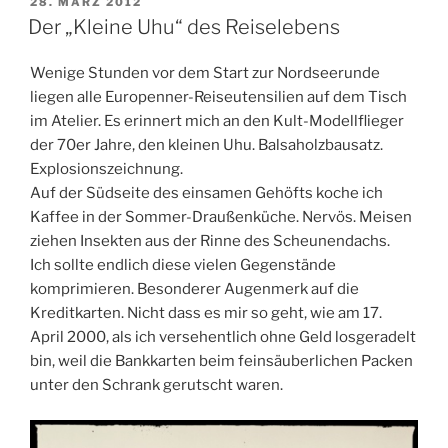
VERÖFFENTLICHT
28. MÄRZ 2012
AM
Der „Kleine Uhu“ des Reiselebens
Wenige Stunden vor dem Start zur Nordseerunde
liegen alle Europenner-Reiseutensilien auf dem Tisch
im Atelier. Es erinnert mich an den Kult-Modellflieger
der 70er Jahre, den kleinen Uhu. Balsaholzbausatz.
Explosionszeichnung.
Auf der Südseite des einsamen Gehöfts koche ich
Kaffee in der Sommer-Draußenküche. Nervös. Meisen
ziehen Insekten aus der Rinne des Scheunendachs.
Ich sollte endlich diese vielen Gegenstände
komprimieren. Besonderer Augenmerk auf die
Kreditkarten. Nicht dass es mir so geht, wie am 17.
April 2000, als ich versehentlich ohne Geld losgeradelt
bin, weil die Bankkarten beim feinsäuberlichen Packen
unter den Schrank gerutscht waren.