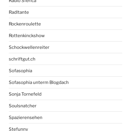
Radio Sferica
Radltante
Rockenroulette
Rottenkinckshow
Schockwellenreiter
schriftgut.ch
Sofasophia
Sofasophia unterm Blogdach
Sonja Tornefeld
Soulsnatcher
Spazierensehen
Stefunny