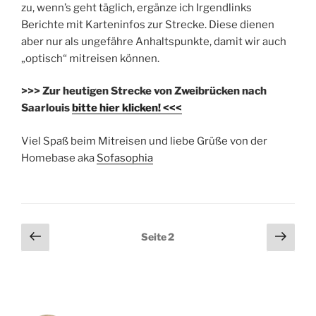
zu, wenn’s geht täglich, ergänze ich Irgendlinks
Berichte mit Karteninfos zur Strecke. Diese dienen
aber nur als ungefähre Anhaltspunkte, damit wir auch
„optisch“ mitreisen können.
>>> Zur heutigen Strecke von Zweibrücken nach
Saarlouis
bitte hier klicken! <<<
Viel Spaß beim Mitreisen und liebe Grüße von der
Homebase aka
Sofasophia
Seitennummerierung
Vorherige
Näch
Seite
2
Seite
Seit
der
Beiträge