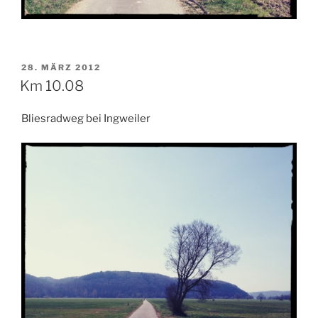
VERÖFFENTLICHT
28. MÄRZ 2012
AM
Km 10.08
Bliesradweg bei Ingweiler