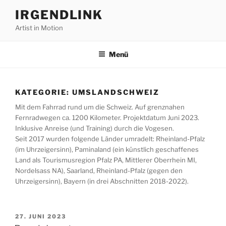
Zum
IRGENDLINK
Inhalt
Artist in Motion
springen
Menü
KATEGORIE:
UMSLANDSCHWEIZ
Mit dem Fahrrad rund um die Schweiz. Auf grenznahen
Fernradwegen ca. 1200 Kilometer. Projektdatum Juni 2023.
Inklusive Anreise (und Training) durch die Vogesen.
Seit 2017 wurden folgende Länder umradelt: Rheinland-Pfalz
(im Uhrzeigersinn), Paminaland (ein künstlich geschaffenes
Land als Tourismusregion Pfalz PA, Mittlerer Oberrhein MI,
Nordelsass NA), Saarland, Rheinland-Pfalz (gegen den
Uhrzeigersinn), Bayern (in drei Abschnitten 2018-2022).
VERÖFFENTLICHT
27. JUNI 2023
AM