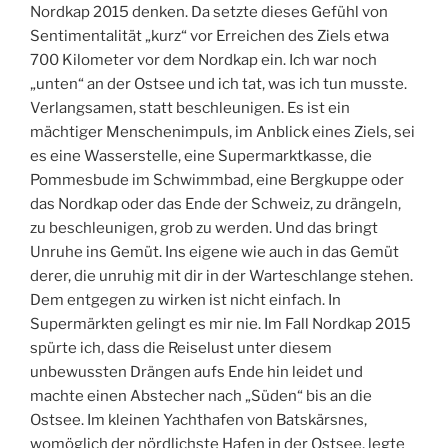
Nordkap 2015 denken. Da setzte dieses Gefühl von
Sentimentalität „kurz“ vor Erreichen des Ziels etwa
700 Kilometer vor dem Nordkap ein. Ich war noch
„unten“ an der Ostsee und ich tat, was ich tun musste.
Verlangsamen, statt beschleunigen. Es ist ein
mächtiger Menschenimpuls, im Anblick eines Ziels, sei
es eine Wasserstelle, eine Supermarktkasse, die
Pommesbude im Schwimmbad, eine Bergkuppe oder
das Nordkap oder das Ende der Schweiz, zu drängeln,
zu beschleunigen, grob zu werden. Und das bringt
Unruhe ins Gemüt. Ins eigene wie auch in das Gemüt
derer, die unruhig mit dir in der Warteschlange stehen.
Dem entgegen zu wirken ist nicht einfach. In
Supermärkten gelingt es mir nie. Im Fall Nordkap 2015
spürte ich, dass die Reiselust unter diesem
unbewussten Drängen aufs Ende hin leidet und
machte einen Abstecher nach „Süden“ bis an die
Ostsee. Im kleinen Yachthafen von Batskärsnes,
womöglich der nördlichste Hafen in der Ostsee, legte