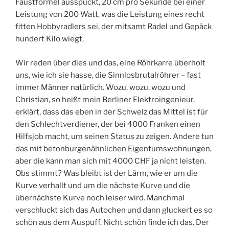
Faustformel ausspuckt, 20 cm pro Sekunde bei einer
Leistung von 200 Watt, was die Leistung eines recht
fitten Hobbyradlers sei, der mitsamt Radel und Gepäck
hundert Kilo wiegt.
Wir reden über dies und das, eine Röhrkarre überholt
uns, wie ich sie hasse, die Sinnlosbrutalröhrer – fast
immer Männer natürlich. Wozu, wozu, wozu und
Christian, so heißt mein Berliner Elektroingenieur,
erklärt, dass das eben in der Schweiz das Mittel ist für
den Schlechtverdiener, der bei 4000 Franken einen
Hilfsjob macht, um seinen Status zu zeigen. Andere tun
das mit betonburgenähnlichen Eigentumswohnungen,
aber die kann man sich mit 4000 CHF ja nicht leisten.
Obs stimmt? Was bleibt ist der Lärm, wie er um die
Kurve verhallt und um die nächste Kurve und die
übernächste Kurve noch leiser wird. Manchmal
verschluckt sich das Autochen und dann gluckert es so
schön aus dem Auspuff. Nicht schön finde ich das. Der