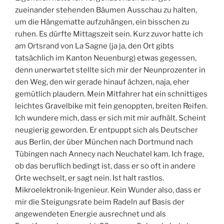
zueinander stehenden Bäumen Ausschau zu halten,
um die Hängematte aufzuhängen, ein bisschen zu
ruhen. Es dürfte Mittagszeit sein. Kurz zuvor hatte ich
am Ortsrand von La Sagne (ja ja, den Ort gibts
tatsächlich im Kanton Neuenburg) etwas gegessen,
denn unerwartet stellte sich mir der Neunprozenter in
den Weg, den wir gerade hinauf ächzen, naja, eher
gemütlich plaudern. Mein Mitfahrer hat ein schnittiges
leichtes Gravelbike mit fein genoppten, breiten Reifen.
Ich wundere mich, dass er sich mit mir aufhält. Scheint
neugierig geworden. Er entpuppt sich als Deutscher
aus Berlin, der über München nach Dortmund nach
Tübingen nach Annecy nach Neuchatel kam. Ich frage,
ob das beruflich bedingt ist, dass er so oft in andere
Orte wechselt, er sagt nein. Ist halt rastlos.
Mikroelektronik-Ingenieur. Kein Wunder also, dass er
mir die Steigungsrate beim Radeln auf Basis der
angewendeten Energie ausrechnet und als