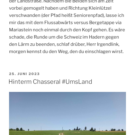
der Landstraße. Nachdem die Beiden sich am Zelt
vorbei gemogelt haben und Richtung Kleinlützel
verschwanden (der Pfad heißt Seniorenpfad), lasse ich
mir das mit dem Flussabwärts versus Bergetappe via
Mariastein noch einmal durch den Kopf gehen. Es wäre
schade, die Runde um die Schweiz im Hadern gegen
den Lärm zu beenden, schlaf drüber, Herr Irgendlink,
morgen kennst du den Weg, den du einschlagen wirst.
VERÖFFENTLICHT
25. JUNI 2023
AM
Hinterm Chasseral #UmsLand