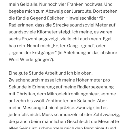
mein Geld alle. Nur noch vier Franken nochwas. Und
begebe mich zum Abzweig der Juraroute. Dort stehen
die für die Gegend üblichen Hinweisschilder für
RadlerInnen, dass die Strecke soundsoviel Meter auf
soundsoviele Kilometer steigt. Ich meine, es waren
sechs Prozent angezeigt, vielleicht auch neun. Egal,
hau rein. Nennt mich „Erster-Gang-Irgend“, oder
„Irgend der Erstgänger“ (in Anlehnung an das obskure
Wort Wiedergänger?).
Eine gute Stunde Arbeit und ich bin oben.
Zwischendurch messe ich meine Höhenmeter pro
Sekunde in Erinnerung auf meine Radlerbegegnung
mit Christian, dem Mikroelektronikingenieur, komme
auf zehn bis zwölf Zentimeter pro Sekunde. Aber
meine Messung ist nicht präzise. Zwanzig sind es
jedenfalls nicht. Muss schmunzeln ob der Zahl zwanzig,
die ja auch beim männlichen Geschlecht die Messlatte
allen Seins ist, schmunzele mich den Berg hinauf und