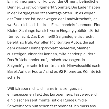
Ein frühmorgendlich kurz vor der Öffnung befindlicher
Denner. Es ist wohlgemerkt Sonntag. Die Läden haben
in der Berggegend oft sonntags offen. Ob es wegen
der Touristen ist, oder wegen der Landwirtschaft, ich
weiß es nicht. Ich bin kein Einzelhandelsfachmann. Eine
Kleine Schlange hat sich vorm Eingang gebildet. Es ist
fünf vor acht. Das Dorf heißt Saignelégier, ist recht
belebt, so früh. Von allen Richtungen Autos, die auf
dem kleinen Dennerparkplatz parkieren, Männer
aussteigen, einander kennen, miteinander plaudern.
Das Brötchenholen auf juraisch sozusagen. In
Saignelégier sehe ich erstmals ein Hinweisschild nach
Basel. Auf der Route 7 sind es 92 Kilometer. Könnte ich
schaffen.
Will ich aber nicht. Ich fahre im strengen, alt
eingesessenen Takt des Europenners. Fast werde ich
ein bisschen sentimental, ist die Runde um die
Schweiz doch nun schon fast beendet. Ich muss ans