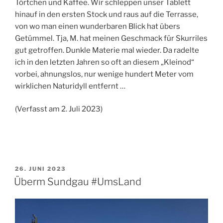
Törtchen und Kaffee. Wir schleppen unser Tablett
hinauf in den ersten Stock und raus auf die Terrasse,
von wo man einen wunderbaren Blick hat übers
Getümmel. Tja, M. hat meinen Geschmack für Skurriles
gut getroffen. Dunkle Materie mal wieder. Da radelte
ich in den letzten Jahren so oft an diesem „Kleinod“
vorbei, ahnungslos, nur wenige hundert Meter vom
wirklichen Naturidyll entfernt …
(Verfasst am 2. Juli 2023)
VERÖFFENTLICHT
26. JUNI 2023
AM
Überm Sundgau #UmsLand