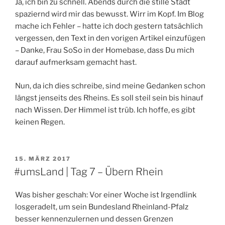
Ja, ich bin zu schnell. Abends durch die stille Stadt
spaziernd wird mir das bewusst. Wirr im Kopf. Im Blog
mache ich Fehler – hatte ich doch gestern tatsächlich
vergessen, den Text in den vorigen Artikel einzufügen
– Danke, Frau SoSo in der Homebase, dass Du mich
darauf aufmerksam gemacht hast.
Nun, da ich dies schreibe, sind meine Gedanken schon
längst jenseits des Rheins. Es soll steil sein bis hinauf
nach Wissen. Der Himmel ist trüb. Ich hoffe, es gibt
keinen Regen.
VERÖFFENTLICHT
15. MÄRZ 2017
AM
#umsLand | Tag 7 – Übern Rhein
Was bisher geschah: Vor einer Woche ist Irgendlink
losgeradelt, um sein Bundesland Rheinland-Pfalz
besser kennenzulernen und dessen Grenzen