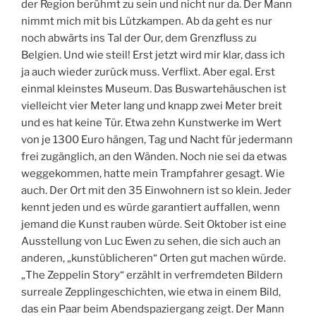
der Region berühmt zu sein und nicht nur da. Der Mann
nimmt mich mit bis Lützkampen. Ab da geht es nur
noch abwärts ins Tal der Our, dem Grenzfluss zu
Belgien. Und wie steil! Erst jetzt wird mir klar, dass ich
ja auch wieder zurück muss. Verflixt. Aber egal. Erst
einmal kleinstes Museum. Das Buswartehäuschen ist
vielleicht vier Meter lang und knapp zwei Meter breit
und es hat keine Tür. Etwa zehn Kunstwerke im Wert
von je 1300 Euro hängen, Tag und Nacht für jedermann
frei zugänglich, an den Wänden. Noch nie sei da etwas
weggekommen, hatte mein Trampfahrer gesagt. Wie
auch. Der Ort mit den 35 Einwohnern ist so klein. Jeder
kennt jeden und es würde garantiert auffallen, wenn
jemand die Kunst rauben würde. Seit Oktober ist eine
Ausstellung von Luc Ewen zu sehen, die sich auch an
anderen, „kunstüblicheren“ Orten gut machen würde.
„The Zeppelin Story“ erzählt in verfremdeten Bildern
surreale Zepplingeschichten, wie etwa in einem Bild,
das ein Paar beim Abendspaziergang zeigt. Der Mann