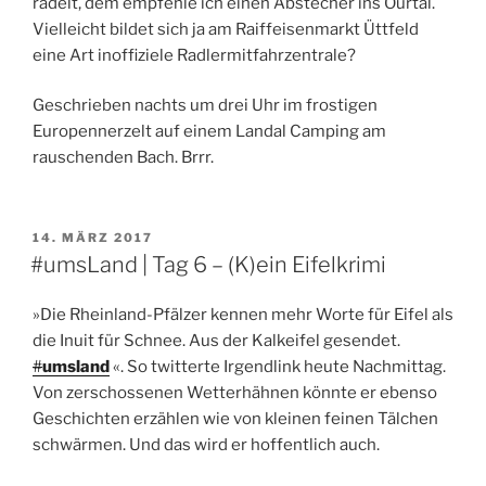
radelt, dem empfehle ich einen Abstecher ins Ourtal.
Vielleicht bildet sich ja am Raiffeisenmarkt Üttfeld
eine Art inoffiziele Radlermitfahrzentrale?
Geschrieben nachts um drei Uhr im frostigen
Europennerzelt auf einem Landal Camping am
rauschenden Bach. Brrr.
VERÖFFENTLICHT
14. MÄRZ 2017
AM
#umsLand | Tag 6 – (K)ein Eifelkrimi
»Die Rheinland-Pfälzer kennen mehr Worte für Eifel als
die Inuit für Schnee. Aus der Kalkeifel gesendet.
#
umsland
«. So twitterte Irgendlink heute Nachmittag.
Von zerschossenen Wetterhähnen könnte er ebenso
Geschichten erzählen wie von kleinen feinen Tälchen
schwärmen. Und das wird er hoffentlich auch.