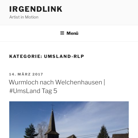
Zum
IRGENDLINK
Inhalt
Artist in Motion
springen
Menü
KATEGORIE:
UMSLAND-RLP
VERÖFFENTLICHT
14. MÄRZ 2017
AM
Wurmloch nach Welchenhausen |
#UmsLand Tag 5