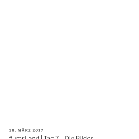
VERÖFFENTLICHT
16. MÄRZ 2017
AM
#umsLand | Tag 7 – Die Bilder