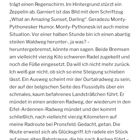
trägt einen Regenschirm. Im Hintergrund stürzt ein
Zeppelin ab. Garniert ist das Bild mit dem Schriftzug
„What an Amazing Sunset, Darling“. Geradezu Monty-
Pythonesker Humor. Monty-Pythonesk ist auch meine
Situation. Vor einer halben Stunde bin ich einen abartig
steilen Waldweg herunter-, ja was? –
heruntergebremst, könnte man sagen. Beide Bremsen
am vielleicht vierzig Kilo schweren Radel zugekeilt und
noch die Füße eingesetzt. Da will ich nicht mehr zurück.
Ich weiß gar nicht, ob sich so eine Steigung schieben
lässt. Ein Ausweg scheint mir der Ourtalradweg zu sein,
der auf der belgischen Seite des Flussidylls über ein
schmales, kaum befahrenes Landsträßchen führt. Er
mündet in einen anderen Radweg, der wiederum in den
Eifel-Ardennen-Radweg mündet und der kommt
schließlich, nach vielleicht vierzig Kilometern auf
meine Radroute bei Pronsfeld. Gedacht, getan. Die
Route erweist sich als Glücksgriff. Ich radele ein Stück
auf einer alten Bahntrasse, die bis nach Aachen führt –