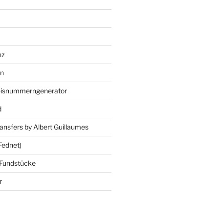
nz
en
eisnummerngenerator
d
ansfers by Albert Guillaumes
Fednet)
 Fundstücke
r