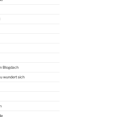
l
rm Blogdach
au wundert sich
n
de