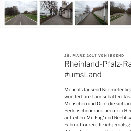
VERÖFFENTLICHT
28. MÄRZ 2017
VON
IRGEND
AM
Rheinland-Pfalz-Rad
#umsLand
Mehr als tausend Kilometer lie
wunderbare Landschaften, fasz
Menschen und Orte, die sich 
Perlenschnur rund um mein He
aufreihen. Mit Fug‘ und Recht k
Fahrradtouren, die ich jemals