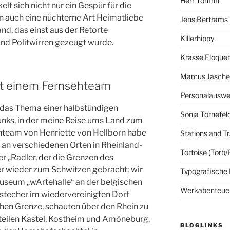
Herr Tommi
t sich nicht nur ein Gespür für die
n auch eine nüchterne Art Heimatliebe
Jens Bertrams
and, das einst aus der Retorte
Killerhippy
und Politwirren gezeugt wurde.
Krasse Eloque
Marcus Jasch
it einem Fernsehteam
Personalausw
 das Thema einer halbstündigen
Sonja Tornefel
nks, in der meine Reise ums Land zum
team von Henriette von Hellborn habe
Stations and Tr
 an verschiedenen Orten in Rheinland-
Tortoise (Torb/
er „Radler, der die Grenzen des
r wieder zum Schwitzen gebracht; wir
Typografische
Museum „wArtehalle“ an der belgischen
Werkabenteue
bstecher im wiedervereinigten Dorf
chen Grenze, schauten über den Rhein zu
teilen Kastel, Kostheim und Amöneburg,
BLOGLINKS