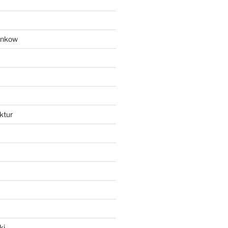
ankow
ktur
ki