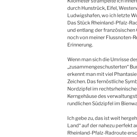
Kilometer strampelte ich inne
durch Hunstrück, Eifel, Weste
Ludwigshafen, wo ich letzte W
Das Stück Rheinland-Pfalz-Ra
und entlang der französischen
noch von meiner Flussnoten-Rei
Erinnerung.
Wenn man sich die Umrisse des
„zusammengeschusterten“ Bund
erkennt man mit viel Phantasie
Zeichen. Das fernöstliche Symb
Nordzipfel im rechtsrheinisch
Kerngehäuse des verwaltungs
rundlichen Südzipfel im Bienwa
Ich gebe zu, das ist weit herg
Land“ auf der nahezu perfekt a
Rheinland-Pfalz-Radroute ers