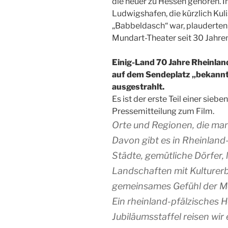
die heuer zu Hessen gehören. 
Ludwigshafen, die kürzlich Kuli
„Babbeldasch“ war, plauderten 
Mundart-Theater seit 30 Jahren
Einig-Land 70 Jahre Rheinlan
auf dem Sendeplatz „bekannt
ausgestrahlt.
Es ist der erste Teil einer sieb
Pressemitteilung zum Film.
Orte und Regionen, die man
Davon gibt es in Rheinland-
Städte, gemütliche Dörfer,
Landschaften mit Kulturerb
gemeinsames Gefühl der Me
Ein rheinland-pfälzisches H
Jubiläumsstaffel reisen wir