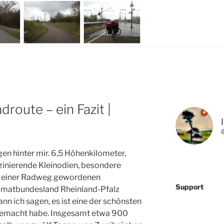
route – ein Fazit |
gen hinter mir. 6,5 Höhenkilometer,
inierende Kleinodien, besondere
an einer Radweg gewordenen
Support
imatbundesland Rheinland-Pfalz
ann ich sagen, es ist eine der schönsten
 gemacht habe. Insgesamt etwa 900