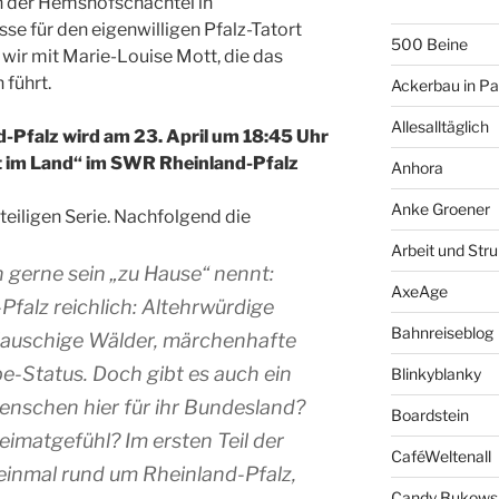
In der Hemshofschachtel in
sse für den eigenwilligen Pfalz-Tatort
500 Beine
wir mit Marie-Louise Mott, die das
 führt.
Ackerbau in P
Allesalltäglich
d-Pfalz wird am 23. April um 18:45 Uhr
 im Land“ im SWR Rheinland-Pfalz
Anhora
Anke Groener
enteiligen Serie. Nachfolgend die
Arbeit und Stru
 gerne sein „zu Hause“ nennt:
AxeAge
Pfalz reichlich: Altehrwürdige
Bahnreiseblog
 lauschige Wälder, märchenhafte
e-Status. Doch gibt es auch ein
Blinkyblanky
nschen hier für ihr Bundesland?
Boardstein
eimatgefühl? Im ersten Teil der
CaféWeltenall
 einmal rund um Rheinland-Pfalz,
Candy Bukows