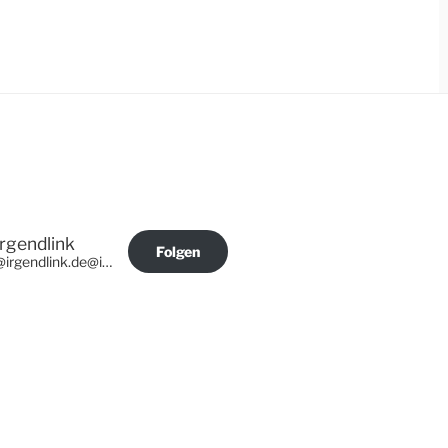
Irgendlink
Folgen
@irgendlink.de@irgendlink.de