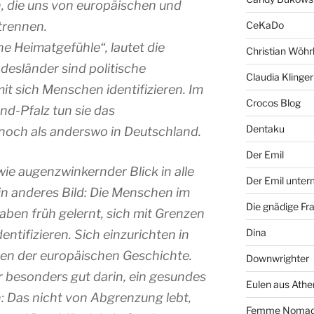
, die uns von europäischen und
CeKaDo
trennen.
e Heimatgefühle“, lautet die
Christian Wöhr
esländer sind politische
Claudia Klinger
it sich Menschen identifizieren. Im
Crocos Blog
nd-Pfalz tun sie das
Dentaku
och als anderswo in Deutschland.
Der Emil
wie augenzwinkernder Blick in alle
Der Emil unte
in anderes Bild: Die Menschen im
Die gnädige Fr
aben früh gelernt, sich mit Grenzen
Dina
dentifizieren. Sich einzurichten in
en der europäischen Geschichte.
Downwrighter
er besonders gut darin, ein gesundes
Eulen aus Athe
: Das nicht von Abgrenzung lebt,
Femme Noma