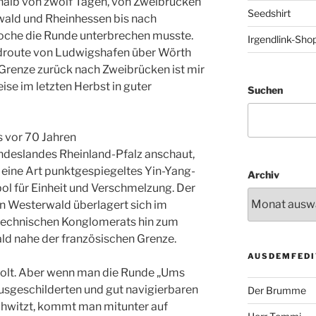
rhalb von zwölf Tagen, von Zweibrücken
Seedshirt
rwald und Rheinhessen bis nach
oche die Runde unterbrechen musste.
Irgendlink-Sho
droute von Ludwigshafen über Wörth
 Grenze zurück nach Zweibrücken ist mir
se im letzten Herbst in guter
Suchen
 vor 70 Jahren
eslandes Rheinland-Pfalz anschaut,
 eine Art punktgespiegeltes Yin-Yang-
Archiv
ol für Einheit und Verschmelzung. Der
en Westerwald überlagert sich im
technischen Konglomerats hin zum
ld nahe der französischen Grenze.
AUSDEMFEDI
eholt. Aber wenn man die Runde „Ums
usgeschilderten und gut navigierbaren
Der Brumme
chwitzt, kommt man mitunter auf