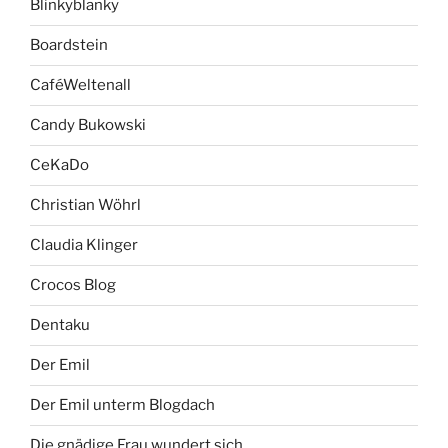
Blinkyblanky
Boardstein
CaféWeltenall
Candy Bukowski
CeKaDo
Christian Wöhrl
Claudia Klinger
Crocos Blog
Dentaku
Der Emil
Der Emil unterm Blogdach
Die gnädige Frau wundert sich