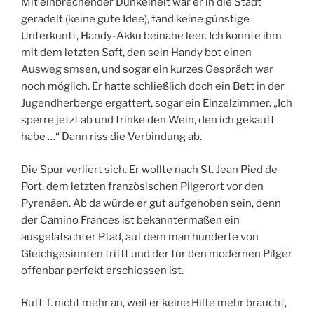
Mit einbrechender Dunkelheit war er in die Stadt
geradelt (keine gute Idee), fand keine günstige
Unterkunft, Handy-Akku beinahe leer. Ich konnte ihm
mit dem letzten Saft, den sein Handy bot einen
Ausweg smsen, und sogar ein kurzes Gespräch war
noch möglich. Er hatte schließlich doch ein Bett in der
Jugendherberge ergattert, sogar ein Einzelzimmer. „Ich
sperre jetzt ab und trinke den Wein, den ich gekauft
habe …“ Dann riss die Verbindung ab.
Die Spur verliert sich. Er wollte nach St. Jean Pied de
Port, dem letzten französischen Pilgerort vor den
Pyrenäen. Ab da würde er gut aufgehoben sein, denn
der Camino Frances ist bekanntermaßen ein
ausgelatschter Pfad, auf dem man hunderte von
Gleichgesinnten trifft und der für den modernen Pilger
offenbar perfekt erschlossen ist.
Ruft T. nicht mehr an, weil er keine Hilfe mehr braucht,