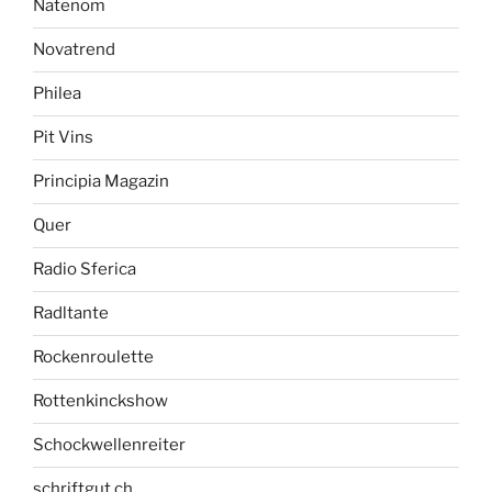
Natenom
Novatrend
Philea
Pit Vins
Principia Magazin
Quer
Radio Sferica
Radltante
Rockenroulette
Rottenkinckshow
Schockwellenreiter
schriftgut.ch