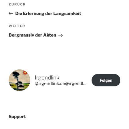
Beitragsnavigation
Vorheriger
ZURÜCK
Beitrag
Die Erlernung der Langsamkeit
Nächster
WEITER
Beitrag
Bergmassiv der Akten
Irgendlink
Folgen
@irgendlink.de@irgendlink.de
Support