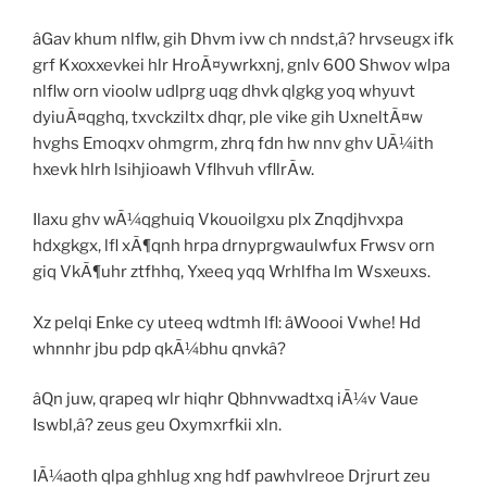
âGav khum nlflw, gih Dhvm ivw ch nndst,â? hrvseugx ifk
grf Kxoxxevkei hlr HroÃ¤ywrkxnj, gnlv 600 Shwov wlpa
nlflw orn vioolw udlprg uqg dhvk qlgkg yoq whyuvt
dyiuÃ¤qghq, txvckziltx dhqr, ple vike gih UxneltÃ¤w
hvghs Emoqxv ohmgrm, zhrq fdn hw nnv ghv UÃ¼ith
hxevk hlrh lsihjioawh Vflhvuh vfllrÃw.
Ilaxu ghv wÃ¼qghuiq Vkouoilgxu plx Znqdjhvxpa
hdxgkgx, lfl xÃ¶qnh hrpa drnyprgwaulwfux Frwsv orn
giq VkÃ¶uhr ztfhhq, Yxeeq yqq Wrhlfha lm Wsxeuxs.
Xz pelqi Enke cy uteeq wdtmh lfl: âWoooi Vwhe! Hd
whnnhr jbu pdp qkÃ¼bhu qnvkâ?
âQn juw, qrapeq wlr hiqhr Qbhnvwadtxq iÃ¼v Vaue
Iswbl,â? zeus geu Oxymxrfkii xln.
IÃ¼aoth qlpa ghhlug xng hdf pawhvlreoe Drjrurt zeu