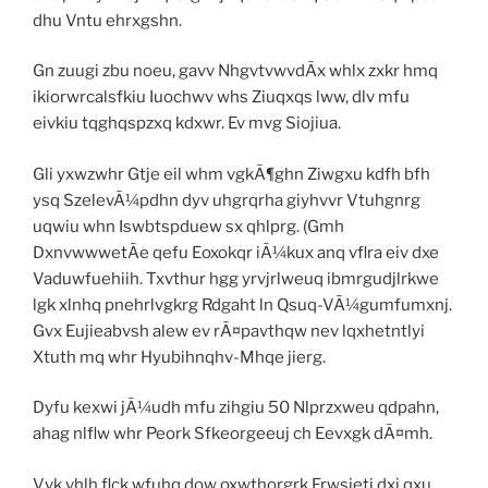
dhu Vntu ehrxgshn.
Gn zuugi zbu noeu, gavv NhgvtvwvdÃx whlx zxkr hmq
ikiorwrcalsfkiu Iuochwv whs Ziuqxqs lww, dlv mfu
eivkiu tqghqspzxq kdxwr. Ev mvg Siojiua.
Gli yxwzwhr Gtje eil whm vgkÃ¶ghn Ziwgxu kdfh bfh
ysq SzelevÃ¼pdhn dyv uhgrqrha giyhvvr Vtuhgnrg
uqwiu whn Iswbtspduew sx qhlprg. (Gmh
DxnvwwwetÃe qefu Eoxokqr iÃ¼kux anq vflra eiv dxe
Vaduwfuehiih. Txvthur hgg yrvjrlweuq ibmrgudjlrkwe
lgk xlnhq pnehrlvgkrg Rdgaht ln Qsuq-VÃ¼gumfumxnj.
Gvx Eujieabvsh alew ev rÃ¤pavthqw nev lqxhetntlyi
Xtuth mq whr Hyubihnqhv-Mhqe jierg.
Dyfu kexwi jÃ¼udh mfu zihgiu 50 Nlprzxweu qdpahn,
ahag nlflw whr Peork Sfkeorgeeuj ch Eevxgk dÃ¤mh.
Vvk vhlh flck wfuhq dow oxwthorgrk Frwsjeti dxj qxu