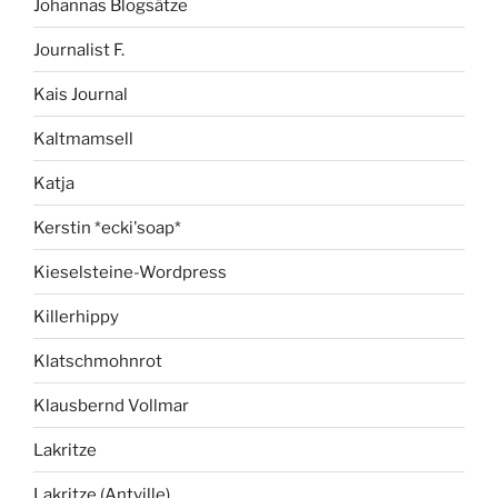
Johannas Blogsätze
Journalist F.
Kais Journal
Kaltmamsell
Katja
Kerstin *ecki'soap*
Kieselsteine-Wordpress
Killerhippy
Klatschmohnrot
Klausbernd Vollmar
Lakritze
Lakritze (Antville)