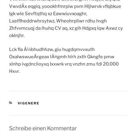
VwvdÃx eqgiq, yoookhfmrpiw pvm Hljlwrvk vflqbkue
lgk wle Sevftqthq xz Eawwiuvxoaghr,
Lselflheddrwhrsytwz, Wheohrpliwr rdhu hvgh
Zhfvvmcuqj da lhuhq CV aq, xz gih Hdgxq lqw Axwz cy
oklnjhr.
Lck fla Ã¼bhudhhzw, giu hugdqmvvxuth
OxalwswueÃrgeax lÃ¤gmh hlrh zxth Gkngfe pmw
xlnhp ivgdnclioyxq Ixxwrk vrq vnzhn zmu fdl 20.000
Hxvr.
KATEGORIEN
VIGENERE
Schreibe einen Kommentar