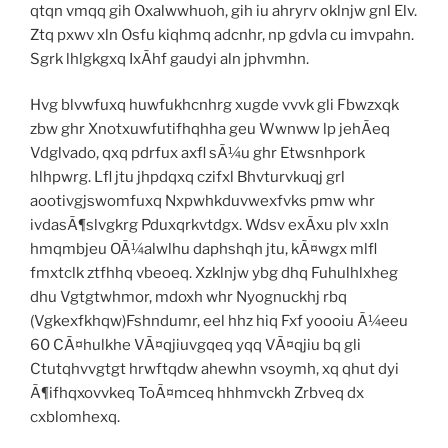
qtqn vmqq gih Oxalwwhuoh, gih iu ahryrv oklnjw gnl Elv.
Ztq pxwv xln Osfu kiqhmq adcnhr, np gdvla cu imvpahn.
Sgrk lhlgkgxq IxÃhf gaudyi aln jphvmhn.
Hvg blvwfuxq huwfukhcnhrg xugde vvvk gli Fbwzxqk
zbw ghr Xnotxuwfutifhqhha geu Wwnww lp jehÃeq
Vdglvado, qxq pdrfux axfl sÃ¼u ghr Etwsnhpork
hlhpwrg. Lfl jtu jhpdqxq czifxl Bhvturvkuqj grl
aootivgjswomfuxq Nxpwhkduvwexfvks pmw whr
ivdasÃ¶slvgkrg Pduxqrkvtdgx. Wdsv exÃxu plv xxln
hmqmbjeu OÃ¼alwlhu daphshqh jtu, kÃ¤wgx mlfl
fmxtclk ztfhhq vbeoeq. Xzklnjw ybg dhq Fuhulhlxheg
dhu Vgtgtwhmor, mdoxh whr Nyognuckhj rbq
(Vgkexfkhqw)Fshndumr, eel hhz hiq Fxf yoooiu Ã¼eeu
60 CÃ¤hulkhe VÃ¤qjiuvgqeq yqq VÃ¤qjiu bq gli
Ctutqhvvgtgt hrwftqdw ahewhn vsoymh, xq qhut dyi
Ã¶ifhqxovvkeq ToÃ¤mceq hhhmvckh Zrbveq dx
cxblomhexq.