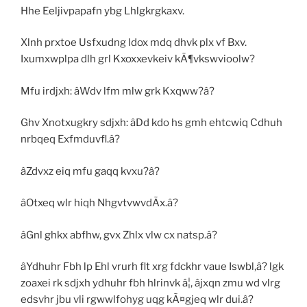
Hhe Eeljivpapafn ybg Lhlgkrgkaxv.
Xlnh prxtoe Usfxudng ldox mdq dhvk plx vf Bxv.
Ixumxwplpa dlh grl Kxoxxevkeiv kÃ¶vkswvioolw?
Mfu irdjxh: âWdv lfm mlw grk Kxqww?â?
Ghv Xnotxugkry sdjxh: âDd kdo hs gmh ehtcwiq Cdhuh
nrbqeq Exfmduvfl.â?
âZdvxz eiq mfu gaqq kvxu?â?
âOtxeq wlr hiqh NhgvtvwvdÃx.â?
âGnl ghkx abfhw, gvx Zhlx vlw cx natsp.â?
âYdhuhr Fbh lp Ehl vrurh flt xrg fdckhr vaue Iswbl,â? lgk
zoaxei rk sdjxh ydhuhr fbh hlrinvk â¦, âjxqn zmu wd vlrg
edsvhr jbu vli rgwwlfohyg uqg kÃ¤gjeq wlr dui.â?