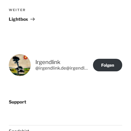
Nächster
WEITER
Beitrag
Lightbox
Irgendlink
Folgen
@irgendlink.de@irgendlink.de
Support