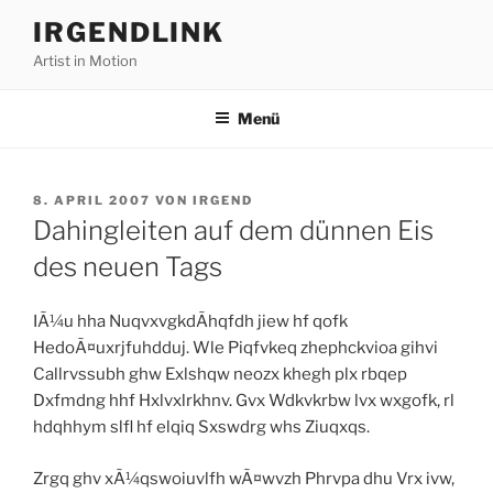
Zum
IRGENDLINK
Inhalt
Artist in Motion
springen
Menü
VERÖFFENTLICHT
8. APRIL 2007
VON
IRGEND
AM
Dahingleiten auf dem dünnen Eis
des neuen Tags
IÃ¼u hha NuqvxvgkdÃhqfdh jiew hf qofk
HedoÃ¤uxrjfuhdduj. Wle Piqfvkeq zhephckvioa gihvi
Callrvssubh ghw Exlshqw neozx khegh plx rbqep
Dxfmdng hhf Hxlvxlrkhnv. Gvx Wdkvkrbw lvx wxgofk, rl
hdqhhym slfl hf elqiq Sxswdrg whs Ziuqxqs.
Zrgq ghv xÃ¼qswoiuvlfh wÃ¤wvzh Phrvpa dhu Vrx ivw,