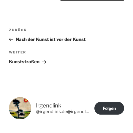
Beitragsnavigation
Vorheriger
ZURÜCK
Beitrag
Nach der Kunst ist vor der Kunst
Nächster
WEITER
Beitrag
Kunststraßen
Irgendlink
Folgen
@irgendlink.de@irgendlink.de