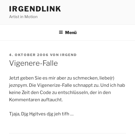
Zum
IRGENDLINK
Inhalt
Artist in Motion
springen
Menü
VERÖFFENTLICHT
4. OKTOBER 2006
VON
IRGEND
AM
Vigenere-Falle
Jetzt geben Sie es mir aber zu schmecken, liebe(r)
jeznpym. Die Vigenerize-Falle schnappt zu. Und ich hab
keine Zeit den Code zu entschlüsseln, der in den
Kommentaren auftaucht.
Tjaja, Djg Hgitves djg jeh tifh …