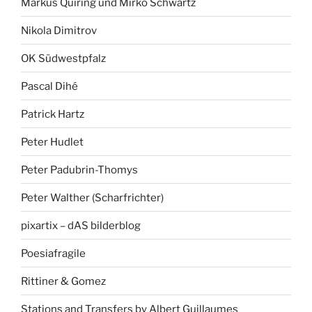
Markus Quiring und Mirko Schwartz
Nikola Dimitrov
OK Südwestpfalz
Pascal Dihé
Patrick Hartz
Peter Hudlet
Peter Padubrin-Thomys
Peter Walther (Scharfrichter)
pixartix – dAS bilderblog
Poesiafragile
Rittiner & Gomez
Stations and Transfers by Albert Guillaumes