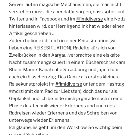
Server laufen magische Mechanismen, die man nicht
verstehen muss, die aber dafür sorgen, dass sofort auf
Twitter und in Facebook und im
#fimidiverse
eine Notiz
hinterlassen wird, der Herr Irgendlink hat wieder einen
Artikel geschrieben …
Zudem befinde ich mich in einer Reisesituation (wir
haben eine REISESITUATION). Radelte kürzlich von
Zweibrücken in den Aargau, verbrachte eine eiskalte
Nacht zusammengekauert in einem Bücherschrank am
Rhein-Marne-Kanal nahe Strasbourg und ja, ich fuhr
auch ein bisschen Zug. Das Ganze als erstes kleines
Reisekunstprojekt im
#fimidiverse
unter dem Hashtag
#mdrzl
(mit dem Rad zur Liebsten), doch das nur als
Geplänkel und ich befinde mich ja gerade noch in einer
Phase des Technik wieder Erlernens und auch des
Radreisen wieder Erlernens und des Schreiben von
unterwegs wieder Erlernens.
Ich glaube, es geht um den Workflow. So wichtig beim
reisend Schreiben.