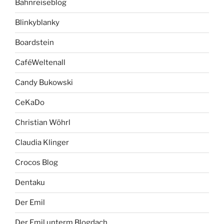
Bahnreiseblog
Blinkyblanky
Boardstein
CaféWeltenall
Candy Bukowski
CeKaDo
Christian Wöhrl
Claudia Klinger
Crocos Blog
Dentaku
Der Emil
Der Emil unterm Blogdach