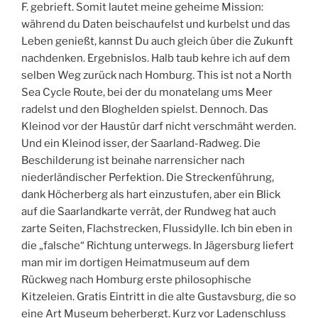
F. gebrieft. Somit lautet meine geheime Mission:
während du Daten beischaufelst und kurbelst und das
Leben genießt, kannst Du auch gleich über die Zukunft
nachdenken. Ergebnislos. Halb taub kehre ich auf dem
selben Weg zurück nach Homburg. This ist not a North
Sea Cycle Route, bei der du monatelang ums Meer
radelst und den Bloghelden spielst. Dennoch. Das
Kleinod vor der Haustür darf nicht verschmäht werden.
Und ein Kleinod isser, der Saarland-Radweg. Die
Beschilderung ist beinahe narrensicher nach
niederländischer Perfektion. Die Streckenführung,
dank Höcherberg als hart einzustufen, aber ein Blick
auf die Saarlandkarte verrät, der Rundweg hat auch
zarte Seiten, Flachstrecken, Flussidylle. Ich bin eben in
die „falsche“ Richtung unterwegs. In Jägersburg liefert
man mir im dortigen Heimatmuseum auf dem
Rückweg nach Homburg erste philosophische
Kitzeleien. Gratis Eintritt in die alte Gustavsburg, die so
eine Art Museum beherbergt. Kurz vor Ladenschluss