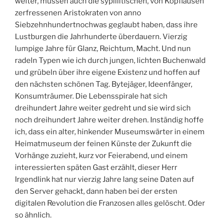
weiter, müssen auch die sypillitischen, von Kopfläusen
zerfressenen Aristokraten von anno
Siebzehnhundertnochwas geglaubt haben, dass ihre
Lustburgen die Jahrhunderte überdauern. Vierzig
lumpige Jahre für Glanz, Reichtum, Macht. Und nun
radeln Typen wie ich durch jungen, lichten Buchenwald
und grübeln über ihre eigene Existenz und hoffen auf
den nächsten schönen Tag. Bytejäger, Ideenfänger,
Konsumträumer. Die Lebensspirale hat sich
dreihundert Jahre weiter gedreht und sie wird sich
noch dreihundert Jahre weiter drehen. Inständig hoffe
ich, dass ein alter, hinkender Museumswärter in einem
Heimatmuseum der feinen Künste der Zukunft die
Vorhänge zuzieht, kurz vor Feierabend, und einem
interessierten späten Gast erzählt, dieser Herr
Irgendlink hat nur vierzig Jahre lang seine Daten auf
den Server gehackt, dann haben bei der ersten
digitalen Revolution die Franzosen alles gelöscht. Oder
so ähnlich.