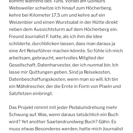
kommt während des Tuns. Vorbei am Golfkurs
Websweiler schwitze ich hinauf zum Höcherberg,
kehre bei Kilometer 17,5 um und kehre auf ein
Weizenbier und einen Wurstsalat in der Hütte direkt
neben dem Aussichtsturm auf dem Höcherberg ein.
Freund Journalist F. hatte, als ich ihm die Idee
schilderte, durchblicken lassen, dass man daraus ja
eine Art Reiseführer machen könnte. So fühle ich mich
arbeitsam, gebraucht, wertvolles Mitglied der
Gesellschaft. Datenharvester, der ich nunmal bin. Ich
lasse mir Quittungen geben. Sind ja Reisekosten,
Datenbeschaffungskosten, wenn man so will. Ich bin
ein Mähdrescher, der die Ernte in Form von Pixeln und
Satzfetzen einbringt.
Das Projekt nimmt mit jeder Pedalumdrehung mehr
Schwung auf. Was, wenn daraus tatsächlich ein Buch
wird? Yet another Saarlandrundweg Buch? Gähn. Es
muss etwas Besonderes werden, hatte mich Journalist