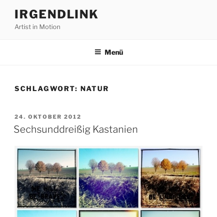
Zum
IRGENDLINK
Inhalt
Artist in Motion
springen
Menü
SCHLAGWORT:
NATUR
VERÖFFENTLICHT
24. OKTOBER 2012
AM
Sechsunddreißig Kastanien