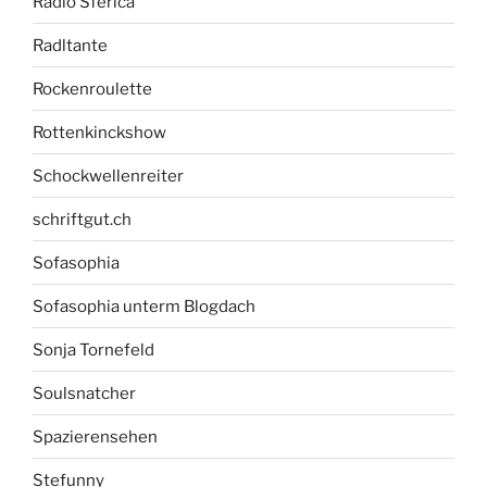
Radio Sferica
Radltante
Rockenroulette
Rottenkinckshow
Schockwellenreiter
schriftgut.ch
Sofasophia
Sofasophia unterm Blogdach
Sonja Tornefeld
Soulsnatcher
Spazierensehen
Stefunny