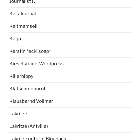
Journalist F.
Kais Journal
Kaltmamsell
Katja
Kerstin *ecki'soap*
Kieselsteine-Wordpress
Killerhippy
Klatschmohnrot
Klausbernd Vollmar
Lakritze
Lakritze (Antville)
Lakritze unterm Blogdach